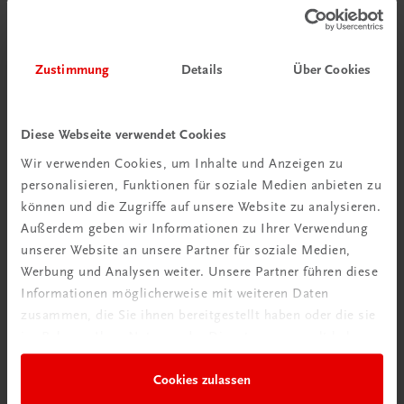
Zustimmung
Details
Über Cookies
Diese Webseite verwendet Cookies
Sachbuch
Wir verwenden Cookies, um Inhalte und Anzeigen zu
Genuss-Biken in Oberösterreich
personalisieren, Funktionen für soziale Medien anbieten zu
Radwandern – Mountainbiking – Bike & Hike
können und die Zugriffe auf unsere Website zu analysieren.
€ 17,90
Außerdem geben wir Informationen zu Ihrer Verwendung
unserer Website an unsere Partner für soziale Medien,
Werbung und Analysen weiter. Unsere Partner führen diese
Informationen möglicherweise mit weiteren Daten
zusammen, die Sie ihnen bereitgestellt haben oder die sie
im Rahmen Ihrer Nutzung der Dienste gesammelt haben.
Cookies zulassen