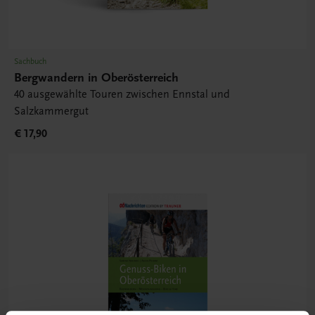
Sachbuch
Bergwandern in Oberösterreich
40 ausgewählte Touren zwischen Ennstal und
Salzkammergut
€ 17,90