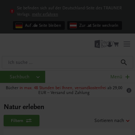
Sie befinden sich auf der Deutschland-Seite des TRAUNER
Verlags.
mehr erfahren
Auf
.de
Seite bleiben
Zur
.at
Seite wechseln
Sachbuch
Menü
Bücher
in max. 48 Stunden bei Ihnen, versandkostenfrei
ab 29,00
EUR –
Versand und Zahlung
Natur erleben
Filtern
Sortieren nach