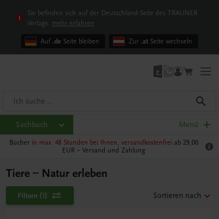
Sie befinden sich auf der Deutschland-Seite des TRAUNER
Verlags.
mehr erfahren
Auf
.de
Seite bleiben
Zur
.at
Seite wechseln
Sachbuch
Menü
Bücher
in max. 48 Stunden bei Ihnen, versandkostenfrei
ab 29,00
EUR –
Versand und Zahlung
Tiere – Natur erleben
Filtern
(1)
Sortieren nach