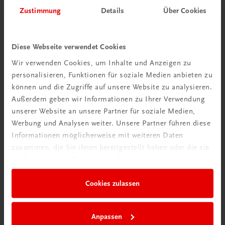
Herzlich willkommen bei TRAUNER!
Zustimmung
Details
Über Cookies
Diese Webseite verwendet Cookies
Wir verwenden Cookies, um Inhalte und Anzeigen zu
personalisieren, Funktionen für soziale Medien anbieten zu
Wir über uns
können und die Zugriffe auf unsere Website zu analysieren.
Familienunternehmen mit 80 Mitarbeiterinnen und
Außerdem geben wir Informationen zu Ihrer Verwendung
Mitarbeitern, die eines verbindet: Begeisterung für unsere
unserer Website an unsere Partner für soziale Medien,
Produkte.
Werbung und Analysen weiter. Unsere Partner führen diese
mehr erfahren
Informationen möglicherweise mit weiteren Daten
zusammen, die Sie ihnen bereitgestellt haben oder die sie
im Rahmen Ihrer Nutzung der Dienste gesammelt haben.
Cookies zulassen
Wir sind gerne für Sie da
TRAUNER Verlag + Buchservice GmbH
Anpassen