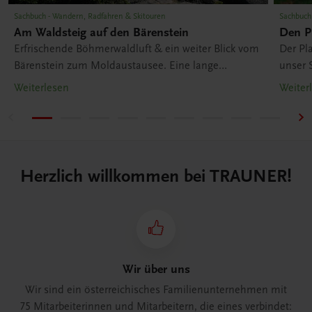
Sachbuch - Wandern, Radfahren & Skitouren
Sachbuch
Am Waldsteig auf den Bärenstein
Den P
Erfrischende Böhmerwaldluft & ein weiter Blick vom
Der Pl
Bärenstein zum Moldaustausee. Eine lange
unser 
Wanderroute durch das Mühlviertel aus unserem
Wander
Weiterlesen
Weiter
Öffi-Wanderführer für OÖ.
aus un
Herzlich willkommen bei TRAUNER!
Wir über uns
Wir sind ein österreichisches Familienunternehmen mit
75 Mitarbeiterinnen und Mitarbeitern, die eines verbindet: