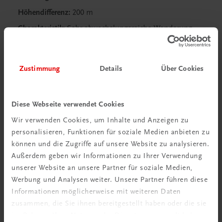
Höhendifferenz:
200 m
Charakteristik:
Sehr abwechslungsreiche Wanderung
auf breiten, teilweise asphaltierten Wegen zu
historischen Plätzen und zu einem der schönsten
Ausblicke über die Stadt. Durchgehend mit den Tafeln
Zustimmung
Details
Über Cookies
Stadtwanderweg 1 beschildert. Kinderwagentauglich.
Diese Webseite verwendet Cookies
Wir verwenden Cookies, um Inhalte und Anzeigen zu
personalisieren, Funktionen für soziale Medien anbieten zu
können und die Zugriffe auf unsere Website zu analysieren.
Außerdem geben wir Informationen zu Ihrer Verwendung
unserer Website an unsere Partner für soziale Medien,
Werbung und Analysen weiter. Unsere Partner führen diese
Informationen möglicherweise mit weiteren Daten
zusammen, die Sie ihnen bereitgestellt haben oder die sie
im Rahmen Ihrer Nutzung der Dienste gesammelt haben.