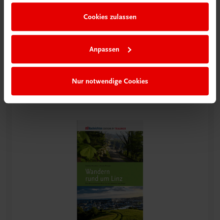
Cookies zulassen
Anpassen
Viele sehenswerte Wanderungen finden
Sie in unserem Wanderführer:
Nur notwendige Cookies