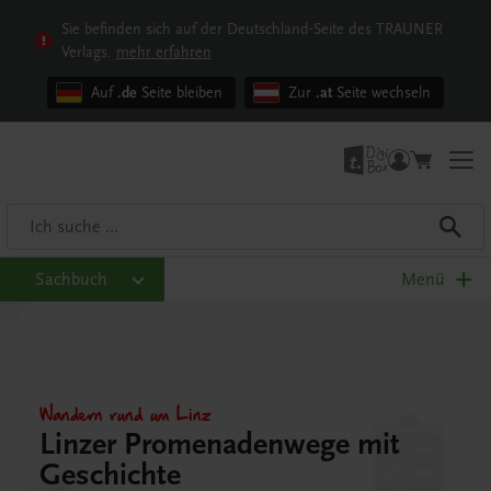
Sie befinden sich auf der Deutschland-Seite des TRAUNER
Verlags.
mehr erfahren
Auf
.de
Seite bleiben
Zur
.at
Seite wechseln
Sachbuch
Menü
Wandern rund um Linz
Linzer Promenadenwege mit
Geschichte