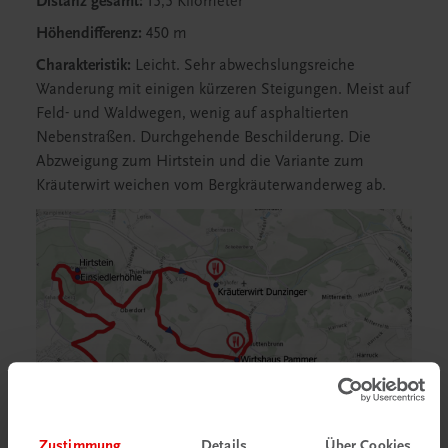
Distanz gesamt:
15,5 Kilometer
Höhendifferenz:
450 m
Charakteristik:
Leicht. Sehr abwechslungsreiche
Wanderung mit einigen kürzeren Steigungen. Meist auf
Feld- und Waldwegen, wenig auf asphaltierten
Nebenstraßen. Durchgehende Beschilderung. Die
Abzweigung zum Hirtstein und die Variante zum
Kräuterwirt weichen vom Bergkräuterwanderweg ab.
Zustimmung
Details
Über Cookies