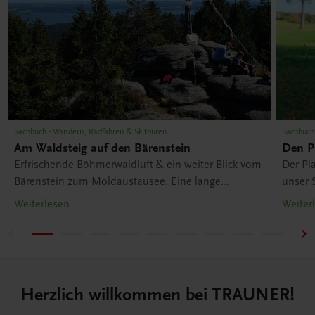
Sachbuch - Wandern, Radfahren & Skitouren
Sachbuch
Am Waldsteig auf den Bärenstein
Den P
Erfrischende Böhmerwaldluft & ein weiter Blick vom
Der Pl
Bärenstein zum Moldaustausee. Eine lange
unser 
Wanderroute durch das Mühlviertel aus unserem
Wander
Weiterlesen
Weiter
Öffi-Wanderführer für OÖ.
aus un
Herzlich willkommen bei TRAUNER!