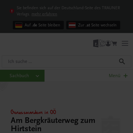
Sie befinden sich auf der Deutschland-Seite des TRAUNER
Verlags.
mehr erfahren
Auf
.de
Seite bleiben
Zur
.at
Seite wechseln
Sachbuch
Menü
Genusswandern in OÖ
Am Bergkräuterweg zum
Hirtstein