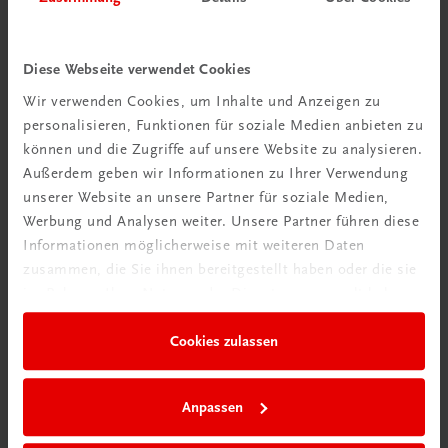
Diese Webseite verwendet Cookies
Wir verwenden Cookies, um Inhalte und Anzeigen zu
personalisieren, Funktionen für soziale Medien anbieten zu
Auch die Gastronomie entlang des Weges hat das
können und die Zugriffe auf unsere Website zu analysieren.
Thema Kräuter in ihre Speisen integriert. Der
Außerdem geben wir Informationen zu Ihrer Verwendung
Kräuterwirt Dunzinger ist bekannt für sein Wildbüffet
unserer Website an unsere Partner für soziale Medien,
im Herbst.
Werbung und Analysen weiter. Unsere Partner führen diese
Fast schon eine Institution für sich ist das
Informationen möglicherweise mit weiteren Daten
Kulturwirtshaus Pammer
und man sollte nicht nur
zusammen, die Sie ihnen bereitgestellt haben oder die sie
wegen des legendären Holzofenbratls hier reservieren.
im Rahmen Ihrer Nutzung der Dienste gesammelt haben.
Auch die urige Atmosphäre ist den Besuch wert.
Cookies zulassen
Anpassen