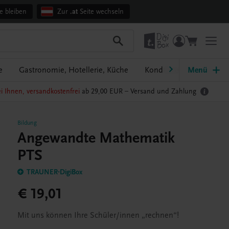
e bleiben
Zur
.at
Seite wechseln
e
Gastronomie, Hotellerie, Küche
Konditorei, Bäckerei
Menü
i Ihnen, versandkostenfrei
ab 29,00 EUR –
Versand und Zahlung
Bildung
Angewandte Mathematik
PTS
TRAUNER-DigiBox
€ 19,01
Mit uns können Ihre Schüler/innen „rechnen“!