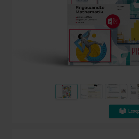
Lesep