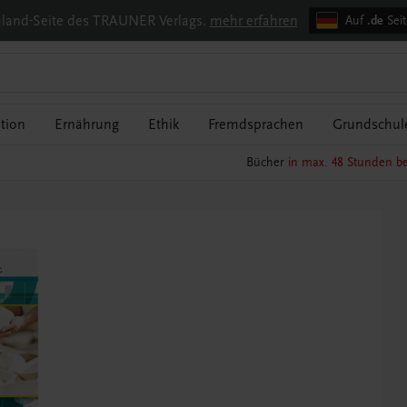
chland-Seite des TRAUNER Verlags.
mehr erfahren
Auf
.de
Seit
tion
Ernährung
Ethik
Fremdsprachen
Grundschul
Bücher
in max. 48 Stunden be