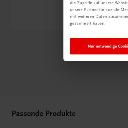
die Zugriffe auf unsere Webs
unsere Partner für soziale M
Petra Paj
mit weiteren Daten zusammen,
gesammelt haben.
Nur notwendige Cook
Passende Produkte