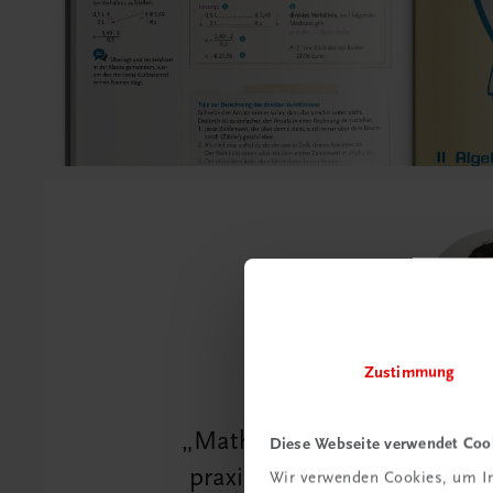
Zustimmung
Mathematik zählt viel zu o
Diese Webseite verwendet Coo
praxisorientierte Beispiel
Wir verwenden Cookies, um In