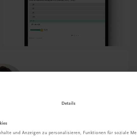
Details
ft zu den Angstfächern. Durch
kies
e wird diese Angst genommen.
halte und Anzeigen zu personalisieren, Funktionen für soziale M