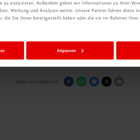
ite zu analysieren. Außerdem geben wir Informationen zu Ihrer Ve
edien, Werbung und Analysen weiter. Unsere Partner führen diese 
ic (Autorin)
 die Sie ihnen bereitgestellt haben oder die sie im Rahmen Ihrer
ies
Anpassen
Diese Seite teilen auf: