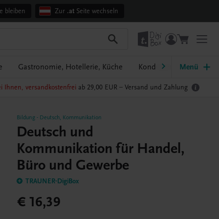
e bleiben
Zur
.at
Seite wechseln
e
Gastronomie, Hotellerie, Küche
Konditorei, Bäckerei
Menü
i Ihnen, versandkostenfrei
ab 29,00 EUR –
Versand und Zahlung
Bildung
-
Deutsch, Kommunikation
Deutsch und
Kommunikation für Handel,
Büro und Gewerbe
TRAUNER-DigiBox
€ 16,39