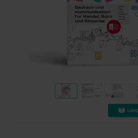
Lesep