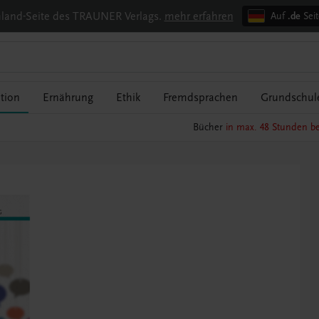
chland-Seite des TRAUNER Verlags.
mehr erfahren
Auf
.de
Seit
tion
Ernährung
Ethik
Fremdsprachen
Grundschul
Bücher
in max. 48 Stunden be