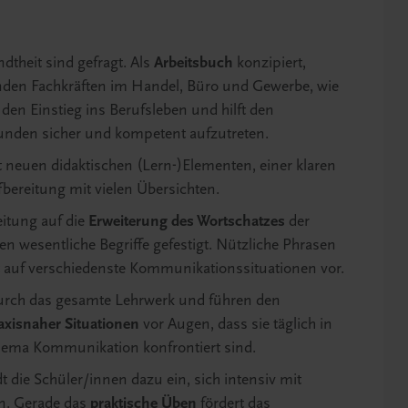
theit sind gefragt. Als
Arbeitsbuch
konzipiert,
den Fachkräften im Handel, Büro und Gewerbe, wie
den Einstieg ins Berufsleben und hilft den
unden sicher und kompetent aufzutreten.
neuen didaktischen (Lern-)Elementen, einer klaren
bereitung mit vielen Übersichten.
itung auf die
Erweiterung des Wortschatzes
der
n wesentliche Begriffe gefestigt. Nützliche Phrasen
 auf verschiedenste Kommunikationssituationen vor.
 durch das gesamte Lehrwerk und führen den
raxisnaher Situationen
vor Augen, dass sie täglich in
hema Kommunikation konfrontiert sind.
 die Schüler/innen dazu ein, sich intensiv mit
n. Gerade das
praktische Üben
fördert das