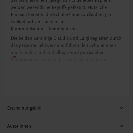
der Schüler/innen gelegt. Am Ende jedes Kapitels
werden wesentliche Begriffe gefestigt. Nützliche
Phrasen bereiten die Schüler/innen außerdem ganz
konkret auf verschiedenste
Kommunikationssituationen vor.
Die beiden Lehrlinge Claudia und Luigi begleiten durch
das gesamte Lehrwerk und führen den Schülerinnen
und Schülern anhand
alltags- und praxisnaher
Situationen
vor Augen, dass sie täglich in ihrem
beruflichen und privaten Umfeld mit dem Thema
Kommunikation konfrontiert sind.
Eine Vielzahl an abwechslungsreichen Übungen lädt
die Schüler/innen dazu ein, sich intensiv mit Deutsch
und Kommunikation auseinanderzusetzen. Gerade das
praktische Üben
fördert das kompetente Auftreten der
Erscheinungsbild
Schüler/innen in allen Lebenssituationen.
Autor:innen