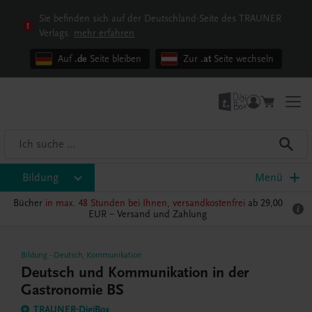
Sie befinden sich auf der Deutschland-Seite des TRAUNER
Verlags.
mehr erfahren
Auf
.de
Seite bleiben
Zur
.at
Seite wechseln
Bildung
Menü
Bücher
in max. 48 Stunden bei Ihnen, versandkostenfrei
ab 29,00
EUR –
Versand und Zahlung
Bildung
-
Deutsch, Kommunikation
Deutsch und Kommunikation in der
Gastronomie BS
TRAUNER-DigiBox