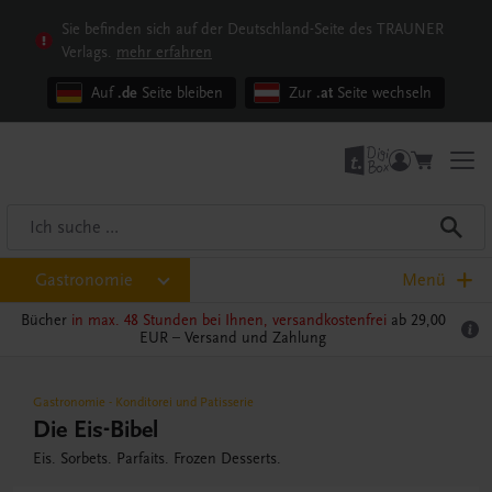
Sie befinden sich auf der Deutschland-Seite des TRAUNER
Verlags.
mehr erfahren
Auf
.de
Seite bleiben
Zur
.at
Seite wechseln
Gastronomie
Menü
Bücher
in max. 48 Stunden bei Ihnen, versandkostenfrei
ab 29,00
EUR –
Versand und Zahlung
Gastronomie
-
Konditorei und Patisserie
Die Eis-Bibel
Eis. Sorbets. Parfaits. Frozen Desserts.