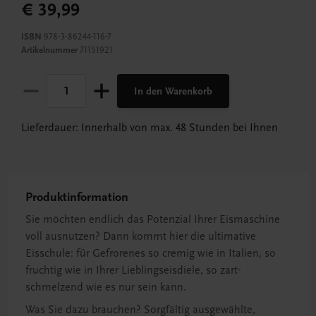
€ 39,99
ISBN
978-3-86244-116-7
Artikelnummer
71151921
In den Warenkorb
Lieferdauer: Innerhalb von max. 48 Stunden bei Ihnen
Produktinformation
Sie möchten endlich das Potenzial Ihrer Eismaschine
voll ausnutzen? Dann kommt hier die ultimative
Eisschule: für Gefrorenes so cremig wie in Italien, so
fruchtig wie in Ihrer Lieblingseisdiele, so zart-
schmelzend wie es nur sein kann.
Was Sie dazu brauchen? Sorgfältig ausgewählte,