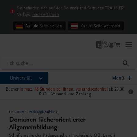
Sie befinden sich auf der Deutschland-Seite des TRAUNER
Verlags.
mehr erfahren
Auf
.de
Seite bleiben
Zur
.at
Seite wechseln
Universität
Menü
Bücher
in max. 48 Stunden bei Ihnen, versandkostenfrei
ab 29,00
EUR –
Versand und Zahlung
Universität
-
Pädagogik/Bildung
Domänen fächerorientierter
Allgemeinbildung
Schriftenreihe der Pädagogischen Hochschule OÖ, Band 1