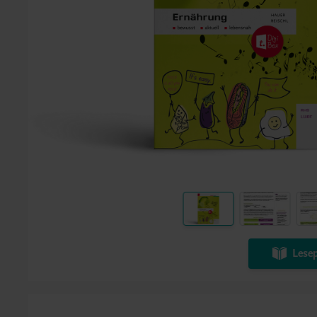
Lesep