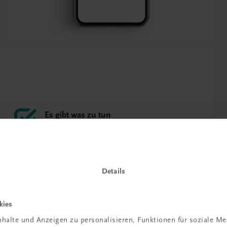
Es gibt was zu tun
Abwechslungsreiche Aufgabenstellungen am
Ende jedes Kapitels helfen, das Wissen zu
vertiefen und anzuwenden.
Details
Ihr großes Plus
Filme, Arbeitsblätter, interaktive Übungen
kies
und mehr in der TRAUNER-DigiBox.
halte und Anzeigen zu personalisieren, Funktionen für soziale M