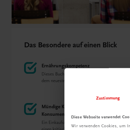
Das Besondere auf einen Blick
Ernährungskompetenz
Dieses Buch bietet Ernährungswissen auf
dem neuesten Stand.
Zustimmung
Mündige Konsumentinnen und
Konsumenten
Diese Webseite verwendet Coo
Ein Einkaufsratgeber soll die Schüler/innen an
Wir verwenden Cookies, um In
einen kritischen Konsum heranführen.