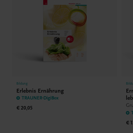
Bildung
Bild
Erlebnis Ernährung
Er
le
TRAUNER-DigiBox
Gru
€ 20,05
€ 1