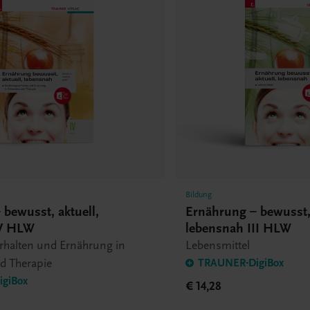
Bildung
bewusst, aktuell,
Ernährung – bewusst, 
IV HLW
lebensnah III HLW
rhalten und Ernährung in
Lebensmittel
d Therapie
TRAUNER-DigiBox
giBox
€ 14,28