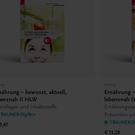
ung
Bildung
nährung – bewusst, aktuell,
Ernährung – 
bensnah II HLW
lebensnah 
ndlagen und Inhaltsstoffe
Ernährungsve
Prävention un
TRAUNER-DigiBox
TRAUNER-Di
3,41
€ 13,28