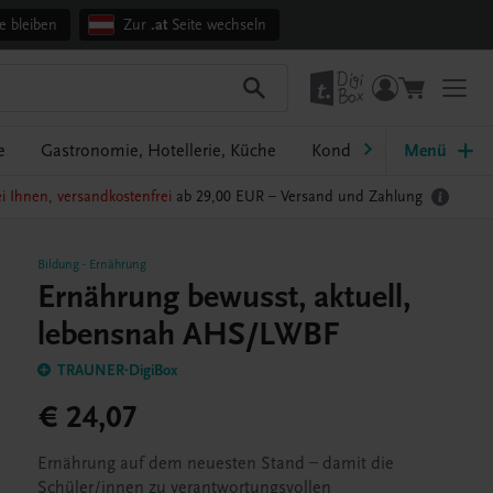
e bleiben
Zur
.at
Seite wechseln
e
Gastronomie, Hotellerie, Küche
Konditorei, Bäckerei
Menü
i Ihnen, versandkostenfrei
ab 29,00 EUR –
Versand und Zahlung
Bildung
-
Ernährung
Ernährung bewusst, aktuell,
lebensnah AHS/LWBF
TRAUNER-DigiBox
€ 24,07
Ernährung auf dem neuesten Stand – damit die
Schüler/innen zu verantwortungsvollen