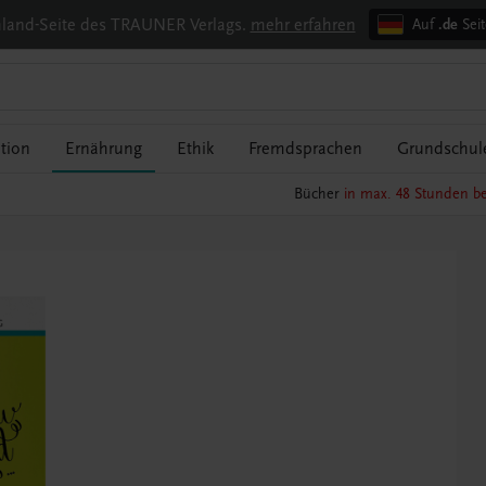
chland-Seite des TRAUNER Verlags.
mehr erfahren
Auf
.de
Seit
tion
Ernährung
Ethik
Fremdsprachen
Grundschul
Bücher
in max. 48 Stunden be