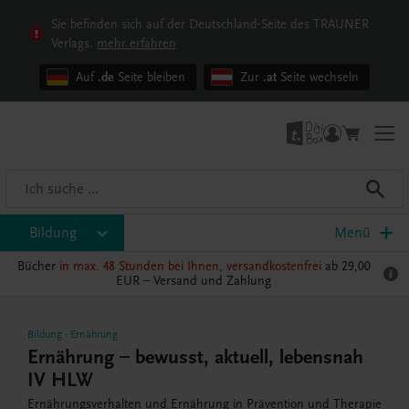
Sie befinden sich auf der Deutschland-Seite des TRAUNER
Verlags.
mehr erfahren
Auf
.de
Seite bleiben
Zur
.at
Seite wechseln
Bildung
Menü
Bücher
in max. 48 Stunden bei Ihnen, versandkostenfrei
ab 29,00
EUR –
Versand und Zahlung
Bildung
-
Ernährung
Ernährung – bewusst, aktuell, lebensnah
IV HLW
Ernährungsverhalten und Ernährung in Prävention und Therapie