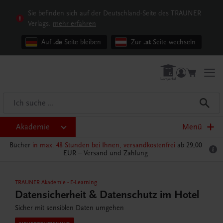
Sie befinden sich auf der Deutschland-Seite des TRAUNER
Verlags.
mehr erfahren
Auf
.de
Seite bleiben
Zur
.at
Seite wechseln
Akademie
Menü
Bücher
in max. 48 Stunden bei Ihnen, versandkostenfrei
ab 29,00
EUR –
Versand und Zahlung
TRAUNER Akademie
-
E-Learning
Datensicherheit & Datenschutz im Hotel
Sicher mit sensiblen Daten umgehen