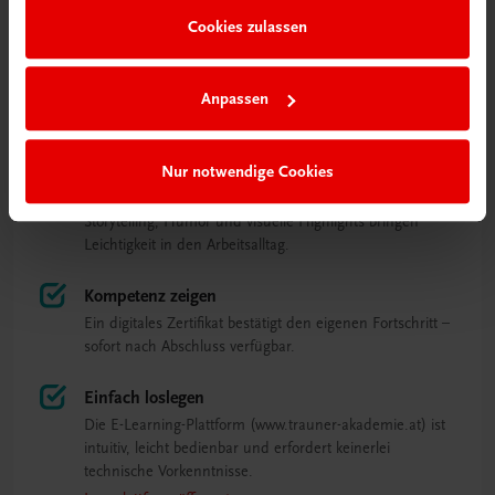
Kurze, interaktive Einheiten mit Videos, Übungen und
Cookies zulassen
Beispielen sorgen für Abwechslung und Wirkung.
Trainieren, wie es passt
Anpassen
Ein strukturierter Lernpfad bietet Orientierung – mit der
Freiheit, Inhalte gezielt zu vertiefen.
Nur notwendige Cookies
Themen, die Spaß machen
Storytelling, Humor und visuelle Highlights bringen
Leichtigkeit in den Arbeitsalltag.
Kompetenz zeigen
Ein digitales Zertifikat bestätigt den eigenen Fortschritt –
sofort nach Abschluss verfügbar.
Einfach loslegen
Die E-Learning-Plattform (www.trauner-akademie.at) ist
intuitiv, leicht bedienbar und erfordert keinerlei
technische Vorkenntnisse.