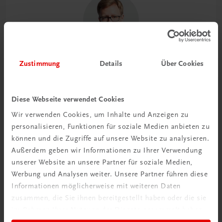
Zustimmung
Details
Über Cookies
Endlich digitale und fundierte
Ausbildungsmodule für Quereinsteiger/innen,
aber auch erfahrene und motivierte
Diese Webseite verwendet Cookies
Mitarbeiter/innen, die sich weiterbilden wollen.
Und das Ganze zeitgemäß und knackig auf den
Wir verwenden Cookies, um Inhalte und Anzeigen zu
Punkt gebracht.
personalisieren, Funktionen für soziale Medien anbieten zu
können und die Zugriffe auf unsere Website zu analysieren.
Außerdem geben wir Informationen zu Ihrer Verwendung
Kay Fröhlich (GF Palais Events)
unserer Website an unsere Partner für soziale Medien,
Werbung und Analysen weiter. Unsere Partner führen diese
Informationen möglicherweise mit weiteren Daten
Das Besondere auf einen Blick
zusammen, die Sie ihnen bereitgestellt haben oder die sie
im Rahmen Ihrer Nutzung der Dienste gesammelt haben.
Wissen, das bewegt