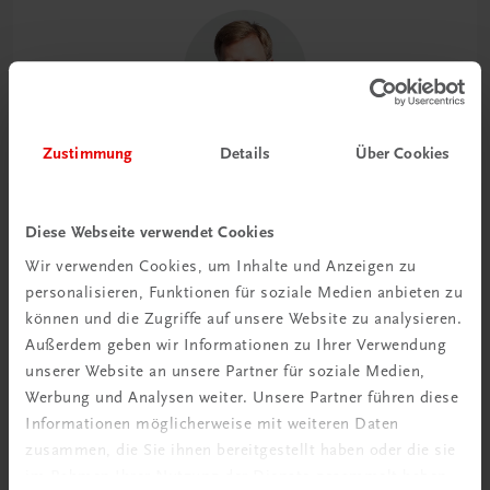
Zustimmung
Details
Über Cookies
Endlich digitale und fundierte
Ausbildungsmodule für Quereinsteiger/innen,
aber auch erfahrene und motivierte
Diese Webseite verwendet Cookies
Mitarbeiter/innen, die sich weiterbilden wollen.
Wir verwenden Cookies, um Inhalte und Anzeigen zu
Und das Ganze zeitgemäß und knackig auf den
personalisieren, Funktionen für soziale Medien anbieten zu
Punkt gebracht.
können und die Zugriffe auf unsere Website zu analysieren.
Außerdem geben wir Informationen zu Ihrer Verwendung
unserer Website an unsere Partner für soziale Medien,
Kay Fröhlich (GF Palais Events)
Werbung und Analysen weiter. Unsere Partner führen diese
Informationen möglicherweise mit weiteren Daten
zusammen, die Sie ihnen bereitgestellt haben oder die sie
Das Besondere auf einen Blick
im Rahmen Ihrer Nutzung der Dienste gesammelt haben.