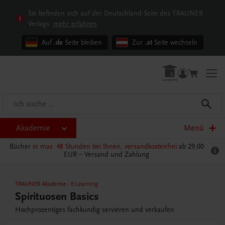
Sie befinden sich auf der Deutschland-Seite des TRAUNER
Verlags.
mehr erfahren
Auf
.de
Seite bleiben
Zur
.at
Seite wechseln
Akademie
Menü
Bücher
in max. 48 Stunden bei Ihnen, versandkostenfrei
ab 29,00
EUR –
Versand und Zahlung
TRAUNER Akademie
-
E-Learning
Spirituosen Basics
Hochprozentiges fachkundig servieren und verkaufen