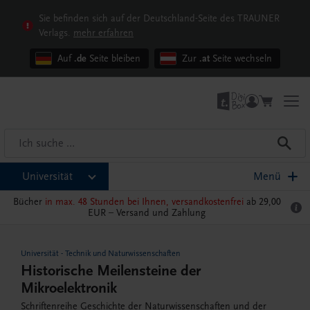
Sie befinden sich auf der Deutschland-Seite des TRAUNER
Verlags.
mehr erfahren
Auf
.de
Seite bleiben
Zur
.at
Seite wechseln
Universität
Menü
Bücher
in max. 48 Stunden bei Ihnen, versandkostenfrei
ab 29,00
EUR –
Versand und Zahlung
Universität
-
Technik und Naturwissenschaften
Historische Meilensteine der
Mikroelektronik
Schriftenreihe Geschichte der Naturwissenschaften und der