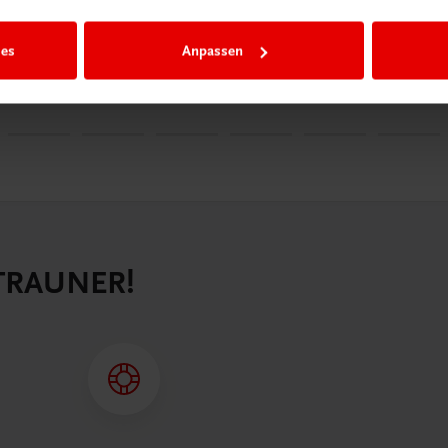
Schriftenreihe
9,00
€ 25,00
ies
Anpassen
 TRAUNER!