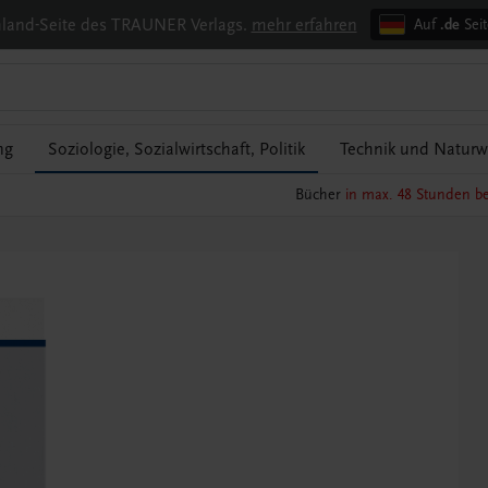
chland-Seite des TRAUNER Verlags.
mehr erfahren
Auf
.de
Seit
ng
Soziologie, Sozialwirtschaft, Politik
Technik und Naturw
Bücher
in max. 48 Stunden be