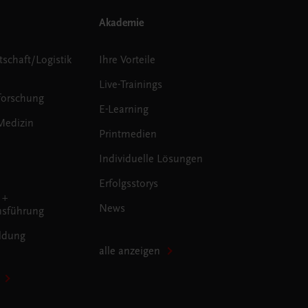
Akademie
tschaft/Logistik
Ihre Vorteile
Live-Trainings
forschung
E-Learning
Medizin
Printmedien
Individuelle Lösungen
Erfolgsstorys
 +
News
sführung
ldung
alle anzeigen