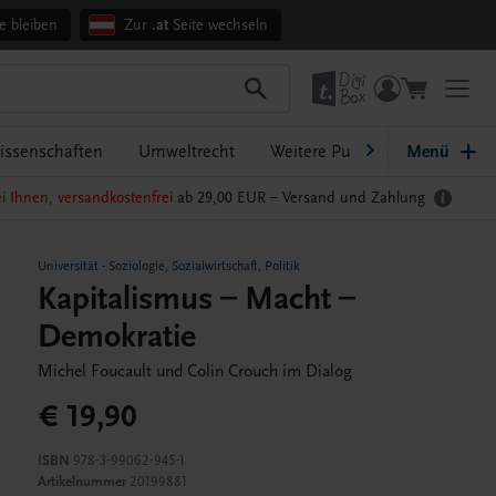
e bleiben
Zur
.at
Seite wechseln
issenschaften
Umweltrecht
Weitere Publikationen
Menü
i Ihnen, versandkostenfrei
ab 29,00 EUR –
Versand und Zahlung
Universität
-
Soziologie, Sozialwirtschaft, Politik
Kapitalismus – Macht –
Demokratie
Michel Foucault und Colin Crouch im Dialog
€ 19,90
ISBN
978-3-99062-945-1
Artikelnummer
20199881