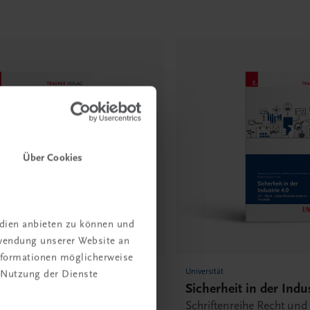
Über Cookies
edien anbieten zu können und
rwendung unserer Website an
Informationen möglicherweise
Universität
 Nutzung der Dienste
Strategic Modeling in
Sicherheit in der Indus
, Economy and Society
Schriftenreihe Recht und