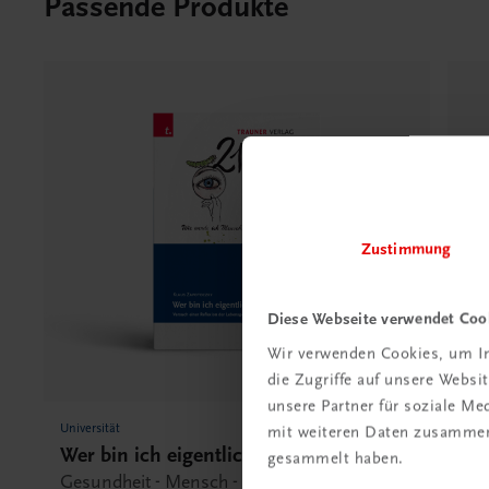
Passende Produkte
Zustimmung
Diese Webseite verwendet Coo
Wir verwenden Cookies, um In
die Zugriffe auf unsere Webs
unsere Partner für soziale M
Universität
Univ
mit weiteren Daten zusammen,
Wer bin ich eigentlich?
Co
gesammelt haben.
Gesundheit - Mensch - Gesellschaft, Band 21
Sch