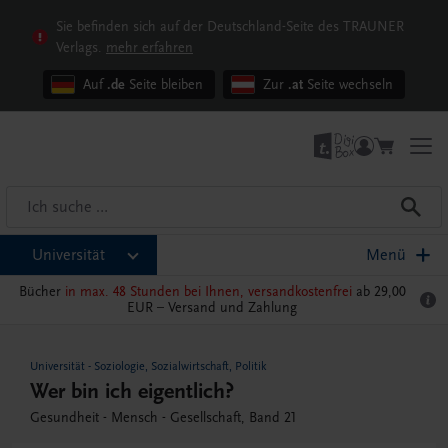
Sie befinden sich auf der Deutschland-Seite des TRAUNER
Verlags.
mehr erfahren
Auf
.de
Seite bleiben
Zur
.at
Seite wechseln
Universität
Menü
Bücher
in max. 48 Stunden bei Ihnen, versandkostenfrei
ab 29,00
EUR –
Versand und Zahlung
Universität
-
Soziologie, Sozialwirtschaft, Politik
Wer bin ich eigentlich?
Gesundheit - Mensch - Gesellschaft, Band 21