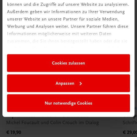
können und die Zugriffe auf unsere Website zu analysieren.
Außerdem geben wir Informationen zu Ihrer Verwendung
unserer Website an unsere Partner für soziale Medien,
Werbung und Analysen weiter. Unsere Partner führen diese
Informationen möglicherweise mit weiteren Daten
zusammen, die Sie ihnen bereitgestellt haben oder die sie
im Rahmen Ihrer Nutzung der Dienste gesammelt haben.
Cookies zulassen
Anpassen
Nur notwendige Cookies
Universität
Universit
Kapitalismus – Macht – Demokratie
Compu
Michel Foucault und Colin Crouch im Dialog
Schrif
€ 19,90
€ 29,0