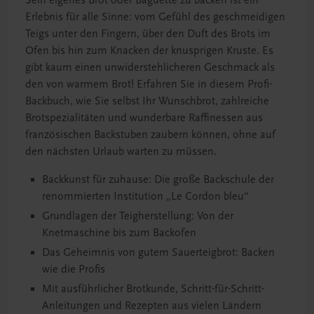
Sein eigenes Brot oder Baguette zu backen ist ein
Erlebnis für alle Sinne: vom Gefühl des geschmeidigen
Teigs unter den Fingern, über den Duft des Brots im
Ofen bis hin zum Knacken der knusprigen Kruste. Es
gibt kaum einen unwiderstehlicheren Geschmack als
den von warmem Brot! Erfahren Sie in diesem Profi-
Backbuch, wie Sie selbst Ihr Wunschbrot, zahlreiche
Brotspezialitäten und wunderbare Raffinessen aus
französischen Backstuben zaubern können, ohne auf
den nächsten Urlaub warten zu müssen.
Backkunst für zuhause: Die große Backschule der
renommierten Institution „Le Cordon bleu“
Grundlagen der Teigherstellung: Von der
Knetmaschine bis zum Backofen
Das Geheimnis von gutem Sauerteigbrot: Backen
wie die Profis
Mit ausführlicher Brotkunde, Schritt-für-Schritt-
Anleitungen und Rezepten aus vielen Ländern