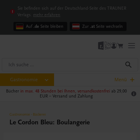
Sie befinden sich auf der Deutschland-Seite des TRAUNER
Verlags.
mehr erfahren
Auf
.de
Seite bleiben
Zur
.at
Seite wechseln
Gastronomie
Menü
Bücher
in max. 48 Stunden bei Ihnen, versandkostenfrei
ab 29,00
EUR –
Versand und Zahlung
Gastronomie
-
Bäckerei
Le Cordon Bleu: Boulangerie