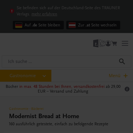
Sie befinden sich auf der Deutschland-Seite des TRAUNER
Verlags.
mehr erfahren
Auf
.de
Seite bleiben
Zur
.at
Seite wechseln
Gastronomie
Menü
Bücher
in max. 48 Stunden bei Ihnen, versandkostenfrei
ab 29,00
EUR –
Versand und Zahlung
Gastronomie
-
Bäckerei
Modernist Bread at Home
160 ausführlich getestete, einfach zu befolgende Rezepte