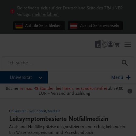
Sie befinden sich auf der Deutschland-Seite des TRAUNER
Verlags.
mehr erfahren
Auf
.de
Seite bleiben
Zur
.at
Seite wechseln
Universität
Menü
Bücher
in max. 48 Stunden bei Ihnen, versandkostenfrei
ab 29,00
EUR –
Versand und Zahlung
Universität
-
Gesundheit/Medizin
Leitsymptombasierte Notfallmedizin
Akut- und Notfälle präzise diagnostizieren und richtig behandeln.
Ein Wissenskompendium und Praxishandbuch.