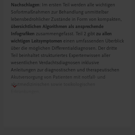
Nachschlagen
: Im ersten Teil werden alle wichtigen
Sofortmaßnahmen zur Behandlung unmittelbar
lebensbedrohlicher Zustände in Form von kompakten,
übersichtlichen Algorithmen als ansprechende
Infografiken
zusammengefasst. Teil 2 gibt
zu allen
wichtigen Leitsymptomen
einen umfassenden Überblick
über die möglichen Differentialdiagnosen. Der dritte
Teil beinhaltet strukturiertes Expertenwissen aller
wesentlichen Verdachtsdiagnosen inklusive
Anleitungen zur diagnostischen und therapeutischen
Akutversorgung von Patienten mit notfall- und
akutmedizinischen sowie toxikologischen
Erkrankungen.
Dieses Buch ist ein perfektes Unterstützungsmanual
für alle Mediziner/Ärzte, die Akut- und Notfallpatienten
versorgen
müssen,
sowie für Pflege- und Assistenzberufe
der Notaufnahme
. Kompaktes Wissen auf einen Blick –
zuverlässig und präzise!