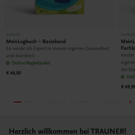
Sachbuch
Sachbuch
MeinLogbuch – Basisband
MeinL
Fachkr
So werde ich Expert:in meiner eigenen Gesundheit
Kinder
und Krankheit
eigene
Online-Begleitpaket
der Di
€ 46,80
Onli
€ 69,9
Herzlich willkommen bei TRAUNER!