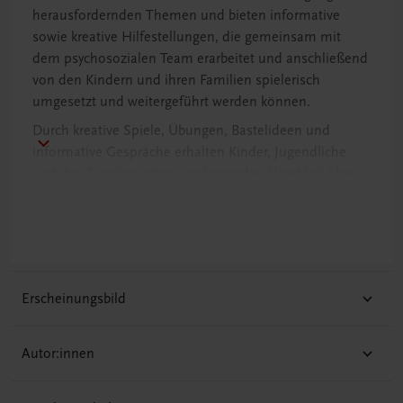
herausfordernden Themen und bieten informative
sowie kreative Hilfestellungen, die gemeinsam mit
dem psychosozialen Team erarbeitet und anschließend
von den Kindern und ihren Familien spielerisch
umgesetzt und weitergeführt werden können.
Durch kreative Spiele, Übungen, Bastelideen und
informative Gespräche erhalten Kinder, Jugendliche
und ihre Familien einen umfassenden Überblick über
aktuelle gesundheits- und krankheitsbezogene
Themen. Gemeinsam mit dem psychosozialen Team
werden Strategien entwickelt, um mit den
Herausforderungen des Krankenhausalltags besser
umgehen zu können. Diese wissenschaftlich fundierten
Erscheinungsbild
Mitmachbücher bieten darüber hinaus spezifische
Informationen für Angehörige im begleitenden Online-
Paket.
Autor:innen
Die Herausgeberinnen sind erfahrene Klinische und
Gesundheitspsychologinnen mit Spezialisierung in