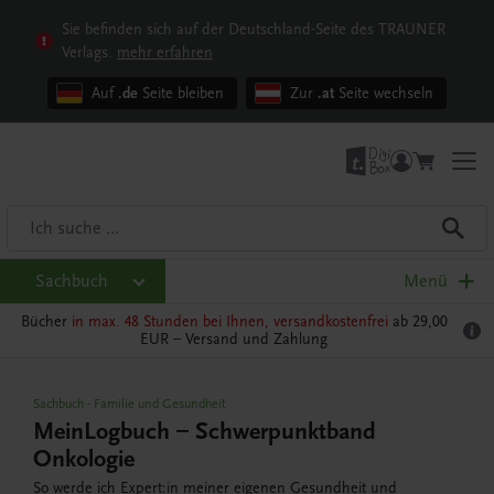
Sie befinden sich auf der Deutschland-Seite des TRAUNER
Verlags.
mehr erfahren
Auf
.de
Seite bleiben
Zur
.at
Seite wechseln
Sachbuch
Menü
Bücher
in max. 48 Stunden bei Ihnen, versandkostenfrei
ab 29,00
EUR –
Versand und Zahlung
Sachbuch
-
Familie und Gesundheit
MeinLogbuch – Schwerpunktband
Onkologie
So werde ich Expert:in meiner eigenen Gesundheit und