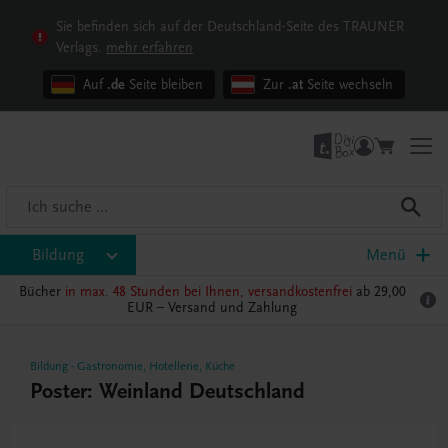
Sie befinden sich auf der Deutschland-Seite des TRAUNER
Verlags.
mehr erfahren
Auf
.de
Seite bleiben
Zur
.at
Seite wechseln
Bildung
Menü
Bücher
in max. 48 Stunden bei Ihnen, versandkostenfrei
ab 29,00
EUR –
Versand und Zahlung
Bildung
-
Gastronomie, Hotellerie, Küche
Poster: Weinland Deutschland