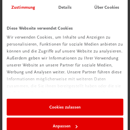
Zustimmung
Details
Über Cookies
Ihr persönlicher Kontakt
Diese Webseite verwendet Cookies
Wir verwenden Cookies, um Inhalte und Anzeigen zu
personalisieren, Funktionen für soziale Medien anbieten zu
können und die Zugriffe auf unsere Website zu analysieren.
Diese Seite teilen auf:
Außerdem geben wir Informationen zu Ihrer Verwendung
unserer Website an unsere Partner für soziale Medien,
Werbung und Analysen weiter. Unsere Partner führen diese
Informationen möglicherweise mit weiteren Daten
Passende Produkte
zusammen, die Sie ihnen bereitgestellt haben oder die sie
im Rahmen Ihrer Nutzung der Dienste gesammelt haben.
Cookies zulassen
Anpassen