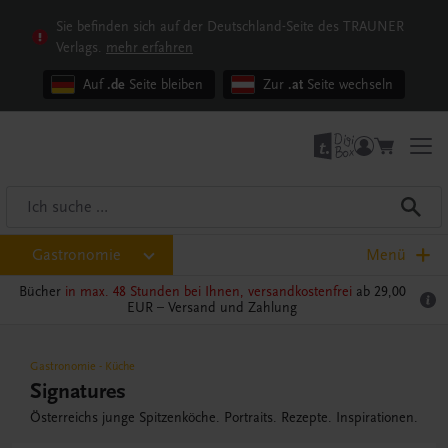
Sie befinden sich auf der Deutschland-Seite des TRAUNER
Verlags.
mehr erfahren
Auf
.de
Seite bleiben
Zur
.at
Seite wechseln
Gastronomie
Menü
Bücher
in max. 48 Stunden bei Ihnen, versandkostenfrei
ab 29,00
EUR –
Versand und Zahlung
Gastronomie
-
Küche
Signatures
Österreichs junge Spitzenköche. Portraits. Rezepte. Inspirationen.