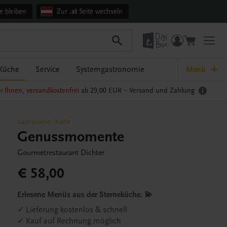
e bleiben
Zur
.at
Seite wechseln
Küche
Service
Systemgastronomie
Menü
i Ihnen, versandkostenfrei
ab 29,00 EUR –
Versand und Zahlung
Gastronomie
-
Küche
Genussmomente
Gourmetrestaurant Dichter
€ 58,00
Erlesene Menüs aus der Sterneküche. 💫
✓ Lieferung kostenlos & schnell
✓ Kauf auf Rechnung möglich