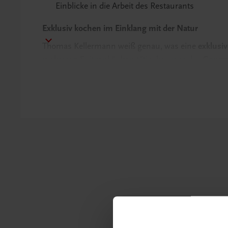
Einblicke in die Arbeit des Restaurants
Exklusiv kochen im Einklang mit der Natur
Thomas Kellermann weiß genau, was eine
exklusi
mehreren Spitzenküchen tätig, bevor er das
Gourme
am Tegernsee als Küchenchef übernahm. Hierfür w
ausgezeichnet. In diesem
besonderen Kochbuch
lä
Gourmetrezepte
nach zu kochen – oder sich schon
Tegernsee zu freuen. Coffee Table Book,
kulinarisc
in einem!
Verlieben Sie sich in die Sterneküche von Thomas
persönlichen Geschichten vom Tegernsee.