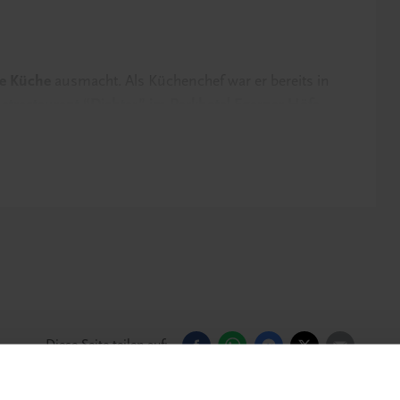
ve Küche
ausmacht. Als Küchenchef war er bereits in
trestaurant “Dichter” im Parkhotel Egerner Höfe
urde er mit zwei Sternen im Guide Michelin
dt er alle Leser*innen ein, seine
Aromen starken
 beim Durchblättern auf den nächsten Besuch am
her Reiseführer
und ein tolles Geschenk für Kochfans
 Kellermann – mit inspirierenden Rezepten und
Diese Seite teilen auf: