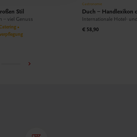
Gastronomie
roßen Stil
Duch – Handlexikon 
n – viel Genuss
Internationale Hotel- un
Catering •
€ 58,90
verpflegung