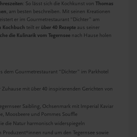
ahreszeiten
: So lässt sich die Kochkunst von
Thomas
nen
, am besten beschreiben. Mit seinen Kreationen
istert er im Gourmetrestaurant “Dichter” am
em Kochbuch
teilt er
über 40 Rezepte
aus seiner
he die Kulinarik vom Tegernsee
nach Hause holen
us dem Gourmetrestaurant “Dichter” im Parkhotel
r Zuhause mit über 40 inspirierenden Gerichten von
egernseer Saibling, Ochsenmark mit Imperial Kaviar
ree, Moosbeere und Pommes Souffle
ie die Natur harmonisch widerspiegeln
on Produzent*innen rund um den Tegernsee sowie