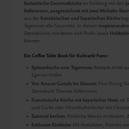
fantastische Gourmetküche
im Einklang mit den
J
Kellermann, ausgezeichnet mit zwei Michelin Ster
aus der
französischen und bayerischen Küche
bege
Tegernsee alle Gourmets. In diesem
inspirierend
Sterneküche, mit denen sich Profis sowie
Hobbyköc
können.
Ein Coffee Table Book für Kulinarik-Fans:
Spitzenküche vom Tegernsee:
Rezepte direkt a
Egerner Höfen
Von Amuse-Gueule bis Dessert:
Fine Dining fü
Sternekoch Thomas Kellermann
Französische Küche mit bayerischer Note:
ob T
und Gurke oder Hirschkalbschulter mit Chico
Saisonal kochen:
Köstliche Menüs entdecken, d
Exklusive Einblicke:
Mit Anekdoten, Porträts v