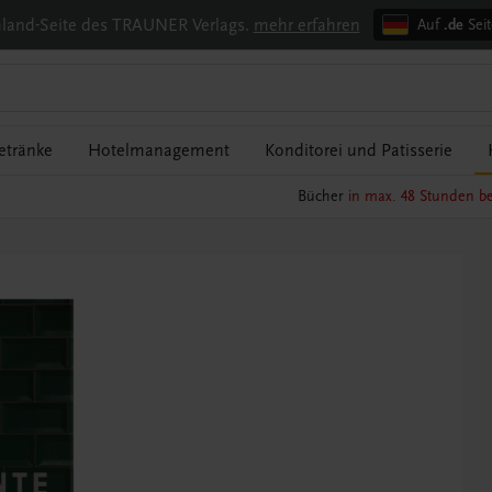
chland-Seite des TRAUNER Verlags.
mehr erfahren
Auf
.de
Seit
etränke
Hotelmanagement
Konditorei und Patisserie
Bücher
in max. 48 Stunden be