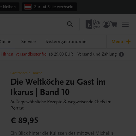
e bleiben
Zur
.at
Seite wechseln
Küche
Service
Systemgastronomie
Menü
i Ihnen, versandkostenfrei
ab 29,00 EUR –
Versand und Zahlung
Gastronomie
-
Küche
Die Weltköche zu Gast im
Ikarus | Band 10
Außergewöhnliche Rezepte & wegweisende Chefs im
Porträt
€ 89,95
Ein Blick hinter die Kulissen des mit zwei Michelin-