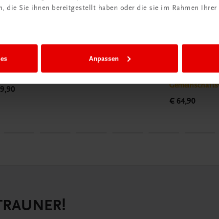
 die Sie ihnen bereitgestellt haben oder die sie im Rahmen Ihrer
tronomie
Gastronomie
linarische Diätküche – Gesund
Kochen im g
ies
Anpassen
chen für Genießer
Viele Portione
tküche, die schmeckt!
Gastronomie • 
Gemeinschafts
9,90
€ 64,90
 TRAUNER!