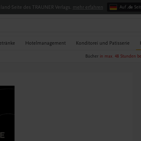
chland-Seite des TRAUNER Verlags.
mehr erfahren
Auf
.de
Seit
etränke
Hotelmanagement
Konditorei und Patisserie
Bücher
in max. 48 Stunden be