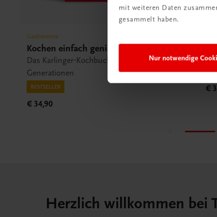
mit weiteren Daten zusammen,
gesammelt haben.
Gastronomie
Gas
Kochen einfach genial
Ku
Nur notwendige Cook
ko
Das Karlinger-Kochbuch – Begleiter vieler
Diä
Generationen
BESTSELLER
€ 3
€ 34,90
Herzlich willkommen bei