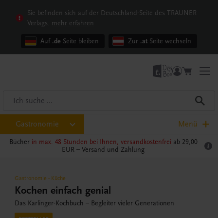
Sie befinden sich auf der Deutschland-Seite des TRAUNER
Verlags.
mehr erfahren
Auf
.de
Seite bleiben
Zur
.at
Seite wechseln
Gastronomie
Menü
Bücher
in max. 48 Stunden bei Ihnen, versandkostenfrei
ab 29,00
EUR –
Versand und Zahlung
Gastronomie
-
Küche
Kochen einfach genial
Das Karlinger-Kochbuch – Begleiter vieler Generationen