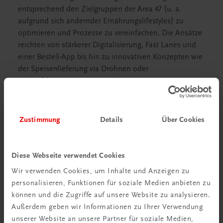
entsprechend den Zielgruppen der Area 47 (u. a.
aufgrund sich ändernder Ernährungslifestyles) zu
optimieren und Prozesse zu vereinfachen. Die Ansätze
reichten von stärkerer Digitalisierung, Fast Lanes und
einer Bestell-App bis hin zu innovativen Konzepten wie
der Speisenlieferung via Drohnen oder
Lastenfahrrädern und dem „Flying-Food-Fox“.
Wir freuen uns, bei einem Folgebesuch 2025 zu sehen,
was sich in der Area 47 getan hat!
Zustimmung
Details
Über Cookies
Diese Webseite verwendet Cookies
Wir verwenden Cookies, um Inhalte und Anzeigen zu
personalisieren, Funktionen für soziale Medien anbieten zu
können und die Zugriffe auf unsere Website zu analysieren.
Außerdem geben wir Informationen zu Ihrer Verwendung
unserer Website an unsere Partner für soziale Medien,