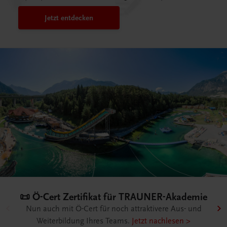
Jetzt entdecken
👨🏻‍🍳 Live-Trainings für Ihre
mie
Mitarbeiter/innen
nd
Unser offenes Seminarangebot im Überblick.
Jetzt
entdecken & buchen >