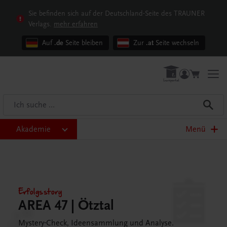
Sie befinden sich auf der Deutschland-Seite des TRAUNER
Verlags.
mehr erfahren
Auf
.de
Seite bleiben
Zur
.at
Seite wechseln
Akademie
Menü
Erfolgsstory
AREA 47 | Ötztal
Mystery-Check, Ideensammlung und Analyse.