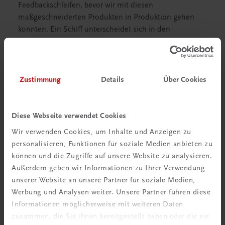
Feedbackschleifen, bevor wir mit diesen
maßgeschneiderten Produkten in Produktion gehen
konnten. Ein Schiff unterscheidet sich in den
Anforderungen teilweise erheblich von der
herkömmlichen Gastronomie. Ziel war es, den
Newcomern Inhalte zugleich kurz und prägnant, aber
gleichzeitig auch spannend und anschaulich
Zustimmung
Details
Über Cookies
darzustellen.
Diese Webseite verwendet Cookies
Wir verwenden Cookies, um Inhalte und Anzeigen zu
personalisieren, Funktionen für soziale Medien anbieten zu
können und die Zugriffe auf unsere Website zu analysieren.
Außerdem geben wir Informationen zu Ihrer Verwendung
unserer Website an unsere Partner für soziale Medien,
Individualisierte Lernunterlagen genau für unsere
Werbung und Analysen weiter. Unsere Partner führen diese
sehr speziellen Anforderungen, was das Umfeld,
Informationen möglicherweise mit weiteren Daten
unsere Gäste, unser gastronomisches Angebot,
zusammen, die Sie ihnen bereitgestellt haben oder die sie
aber auch unsere internationalen Teammitglieder