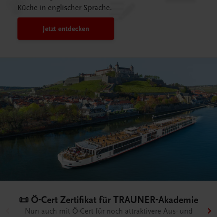
Küche in englischer Sprache.
Jetzt entdecken
👨🏻‍🍳 Live-Trainings für Ihre
mie
Mitarbeiter/innen
nd
Unser offenes Seminarangebot im Überblick.
Jetzt