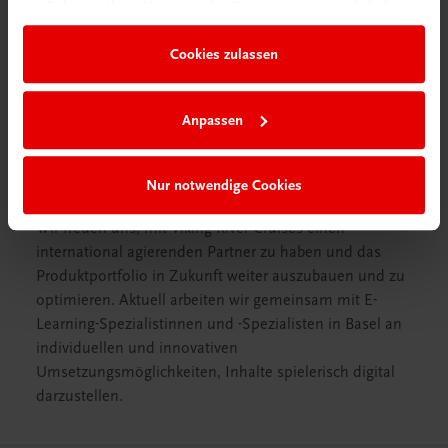
im Rahmen Ihrer Nutzung der Dienste gesammelt haben.
angeht. Unseren Mitarbeiterinnen und
Mitarbeitern wird dadurch genau das vermittelt,
Cookies zulassen
was sie im täglichen Ablauf auf unseren
Kreuzfahrtschiffen benötigen.
Anpassen
Bastian Rinner (Head of Learning and Development, Viking
River Cruises)
Nur notwendige Cookies
Wir freuen uns, mit Viking River Cruises einen
international agierenden Partner zu haben und das
Produktportfolio in Zukunft weiter auszubauen und zu
optimieren. Aktuell arbeiten wir gemeinsam mit E-
Learning-Spezialistinnen und -Spezialisten in Basel an
individuellen und innovativen
Umsetzungsmöglichkeiten, Inhalte spielerisch digital
darzustellen.