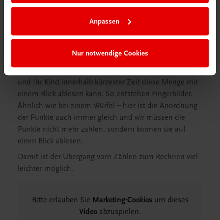
Anpassen
Wir beginnen immer mit dem kleinen Finger der linken
Hand. Die Zahlen werden von links nach rechts von
Nur notwendige Cookies
eins bis zehn den Fingern zugeordnet.
Das hat den Vorteil, dass z. B. 4 immer gleich aussieht
und Ihr Kind innerhalb kürzester Zeit diese Menge mit
einem Blick ablesen kann. So entstehen Fingerbilder.
Ähnlich wie bei einem Würfel – hier ist die Anordnung
der Punkte auch immer gleich und wir müssen die
Punkte nicht mehr zählen, sondern können sie auf
einen Blick ablesen.
Damit ist der Übergang vom Zählen zum Rechnen viel
leichter möglich.
Bitte erlauben Sie
Marketing-Cookies
um dieses
Video
abzuspielen.