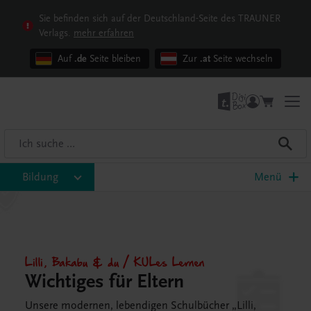
Sie befinden sich auf der Deutschland-Seite des TRAUNER
Verlags.
mehr erfahren
Auf
.de
Seite bleiben
Zur
.at
Seite wechseln
Bildung
Menü
Lilli, Bakabu & du / KULes Lernen
Wichtiges für Eltern
Unsere modernen, lebendigen Schulbücher „Lilli,