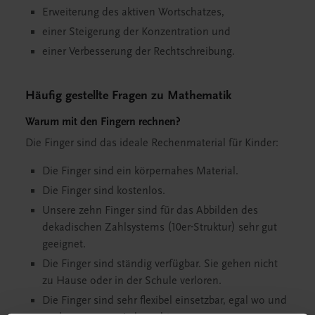
Erweiterung des aktiven Wortschatzes,
einer Steigerung der Konzentration und
einer Verbesserung der Rechtschreibung.
Häufig gestellte Fragen zu Mathematik
Warum mit den Fingern rechnen?
Die Finger sind das ideale Rechenmaterial für Kinder:
Die Finger sind ein körpernahes Material.
Die Finger sind kostenlos.
Unsere zehn Finger sind für das Abbilden des
dekadischen Zahlsystems (10er-Struktur) sehr gut
geeignet.
Die Finger sind ständig verfügbar. Sie gehen nicht
zu Hause oder in der Schule verloren.
Die Finger sind sehr flexibel einsetzbar, egal wo und