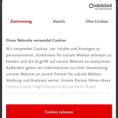
egal wann man sie braucht.
Die Finger sind für die Kinder das Rechenmaterial
erster Wahl. Auch wenn man sie den Kindern als
Rechenmaterial nicht anbietet, werden sie beim
Zustimmung
Details
Über Cookies
Rechnen verwendet.
Warum immer von links nach rechts zählen?
Diese Webseite verwendet Cookies
Zählen ist eine wichtige Vorläuferfähigkeit für das
Wir verwenden Cookies, um Inhalte und Anzeigen zu
Rechnen. Beim KULen Rechnen erfolgt der Einsatz der
personalisieren, Funktionen für soziale Medien anbieten zu
Finger auf eine klar vorgegebene Weise:
können und die Zugriffe auf unsere Website zu analysieren.
Außerdem geben wir Informationen zu Ihrer Verwendung
unserer Website an unsere Partner für soziale Medien,
Werbung und Analysen weiter. Unsere Partner führen diese
Informationen möglicherweise mit weiteren Daten
zusammen, die Sie ihnen bereitgestellt haben oder die sie
im Rahmen Ihrer Nutzung der Dienste gesammelt haben.
Cookies zulassen