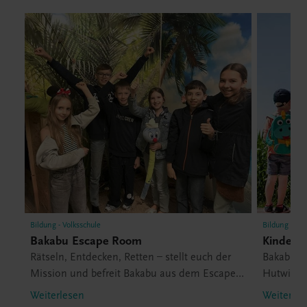
Bildung - Volksschule
Bildung - Vol
Bakabu Escape Room
Kinder-E
Rätseln, Entdecken, Retten – stellt euch der
Bakabu u
Mission und befreit Bakabu aus dem Escape
Hutwisch
Room.
Weiterlesen
Weiterles