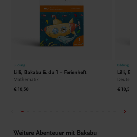
Bildung
Bildung
Lilli, Bakabu & du 1 – Ferienheft
Lilli, B
Mathematik
Deutsch
€ 10,50
€ 10,50
Weitere Abenteuer mit Bakabu