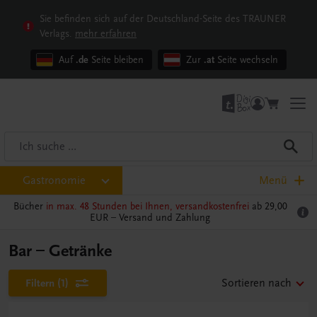
Sie befinden sich auf der Deutschland-Seite des TRAUNER
Verlags.
mehr erfahren
Auf
.de
Seite bleiben
Zur
.at
Seite wechseln
Gastronomie
Menü
Bücher
in max. 48 Stunden bei Ihnen, versandkostenfrei
ab 29,00
EUR –
Versand und Zahlung
Bar – Getränke
Filtern
(1)
Sortieren nach