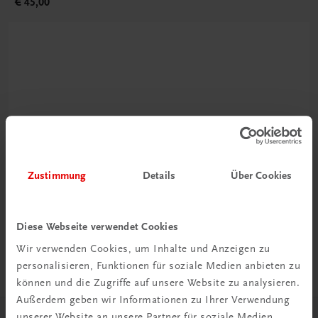
€ 45,00
Rabattcode erhalten
Zustimmung
Details
Über Cookies
Newsletter abonnieren
& Versandkosten sparen
Diese Webseite verwendet Cookies
Jetzt anmelden
Wir verwenden Cookies, um Inhalte und Anzeigen zu
personalisieren, Funktionen für soziale Medien anbieten zu
können und die Zugriffe auf unsere Website zu analysieren.
Außerdem geben wir Informationen zu Ihrer Verwendung
unserer Website an unsere Partner für soziale Medien,