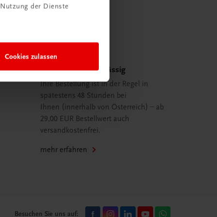
 Nutzung der Dienste
Cookies zulassen
Schnell und zuverlässig
Ihre Bestellung ist in der Regel in
spätestens 48 Stunden bei
Ihnen (innerhalb von Österreich) – ab
29,00 EUR Bestellwert auch
versandkostenfrei.
mehr erfahren
Besuchen Sie uns auf: