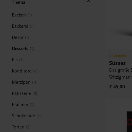
Thema
Backen
3
Bäckerei
1
Dekor
1
Desserts
3
Gastronomie
Eis
3
Süsses
Das große 
Konditorei
6
Witzigman
Marzipan
1
€ 45,00
Patisserie
10
Pralinen
3
Schokolade
4
Torten
5