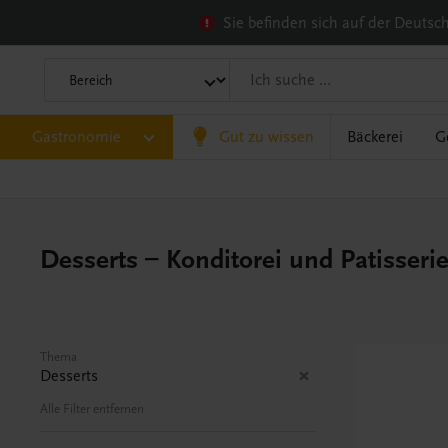
Sie befinden sich auf der Deuts
Gastronomie
Gut zu wissen
Bäckerei
G
Desserts – Konditorei und Patisseri
Thema
Desserts
Alle Filter entfernen