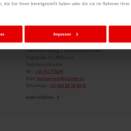
 die Sie ihnen bereitgestellt haben oder die sie im Rahmen Ihrer
ies
Anpassen
Wir sind gerne für Sie da
TRAUNER Verlag + Buchservice GmbH
Köglstraße 14 | 4020 Linz
Österreich/Austria
Tel.:
+43 732 778241
Mail:
buchservice@trauner.at
WhatsApp:
+43 664 88 58 69 41
mehr erfahren