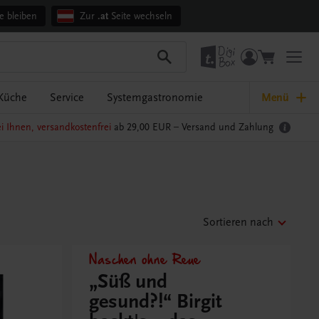
e bleiben
Zur
.at
Seite wechseln
Küche
Service
Systemgastronomie
Menü
i Ihnen, versandkostenfrei
ab 29,00 EUR –
Versand und Zahlung
Sortieren nach
Naschen ohne Reue
„Süß und
gesund?!“ Birgit