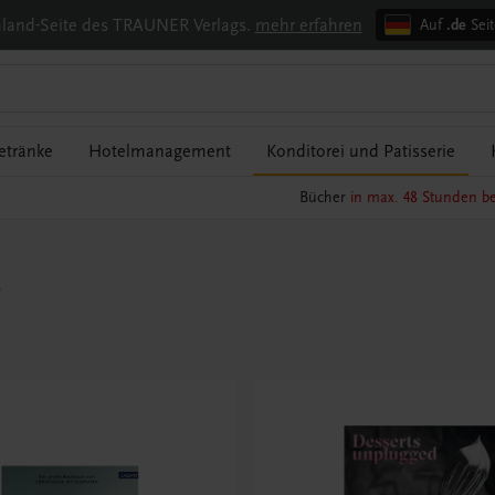
chland-Seite des TRAUNER Verlags.
mehr erfahren
Auf
.de
Seit
etränke
Hotelmanagement
Konditorei und Patisserie
Bücher
in max. 48 Stunden be
e