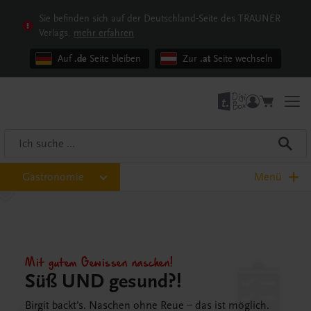
Sie befinden sich auf der Deutschland-Seite des TRAUNER
Verlags.
mehr erfahren
Auf
.de
Seite bleiben
Zur
.at
Seite wechseln
Gastronomie
Menü
Mit gutem Gewissen naschen!
Süß UND gesund?!
Birgit backt’s. Naschen ohne Reue – das ist möglich.