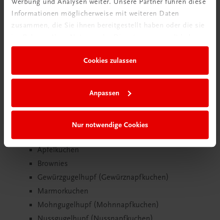
Werbung und Analysen weiter. Unsere Partner führen diese
Informationen möglicherweise mit weiteren Daten
zusammen, die Sie ihnen bereitgestellt haben oder die sie
In den Warenkorb
im Rahmen Ihrer Nutzung der Dienste gesammelt haben.
Lieferdauer: Innerhalb von max. 48 Stunden bei Ihnen
Cookies zulassen
Anpassen
Rezeptverzeichnis
Gugelhupf und Kuchen
Nur notwendige Cookies
Ameisenkuchen
Apfelkuchen
Brownies
Gewürzgugelhupf (Gewürznapfkuchen)
Marmorkuchen
Mohngugelhupf (Mohnnapfkuchen)
Nussgugelhupf (Nussnapfkuchen)