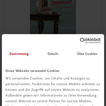
Zustimmung
Details
Über Cookies
Leseprobe öffnen
Diese Webseite verwendet Cookies
Gastronomie
Wir verwenden Cookies, um Inhalte und Anzeigen zu
Süß UND gesund?!
personalisieren, Funktionen für soziale Medien anbieten zu
Birgit backt’s
können und die Zugriffe auf unsere Website zu analysieren.
PRÄMIERTER BESTSELLER
Außerdem geben wir Informationen zu Ihrer Verwendung
€ 27,90
unserer Website an unsere Partner für soziale Medien,