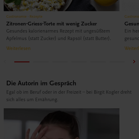
Gastronomie - Rezepte
Gastrono
Zitronen-Griess-Torte mit wenig Zucker
Gesun
Gesundes kalorienarmes Rezept mit ungesüßtem
Ein her
Apfelmus (statt Zucker) und Rapsöl (statt Butter).
gesund
durch 
Weiterlesen
Weiter
dem Bu
Die Autorin im Gespräch
Egal ob im Beruf oder in der Freizeit – bei Birgit Kogler dreht
sich alles um Ernährung.