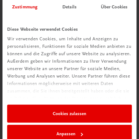
Herzlich willkommen bei TRAUNER!
Zustimmung
Details
Über Cookies
Diese Webseite verwendet Cookies
Wir verwenden Cookies, um Inhalte und Anzeigen zu
personalisieren, Funktionen für soziale Medien anbieten zu
Wir über uns
können und die Zugriffe auf unsere Website zu analysieren.
Familienunternehmen mit 80 Mitarbeiterinnen und
Außerdem geben wir Informationen zu Ihrer Verwendung
Mitarbeitern, die eines verbindet: Begeisterung für unsere
unserer Website an unsere Partner für soziale Medien,
Produkte.
Werbung und Analysen weiter. Unsere Partner führen diese
mehr erfahren
Informationen möglicherweise mit weiteren Daten
zusammen, die Sie ihnen bereitgestellt haben oder die sie
im Rahmen Ihrer Nutzung der Dienste gesammelt haben.
Cookies zulassen
Wir sind gerne für Sie da
TRAUNER Verlag + Buchservice GmbH
Anpassen