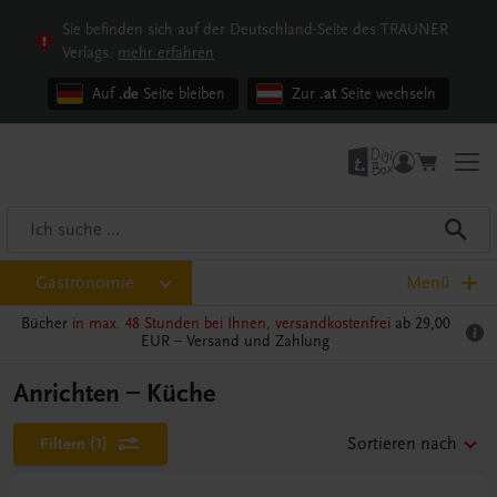
Sie befinden sich auf der Deutschland-Seite des TRAUNER
Verlags.
mehr erfahren
Auf
.de
Seite bleiben
Zur
.at
Seite wechseln
Gastronomie
Menü
Bücher
in max. 48 Stunden bei Ihnen, versandkostenfrei
ab 29,00
EUR –
Versand und Zahlung
Anrichten – Küche
Filtern
(1)
Sortieren nach