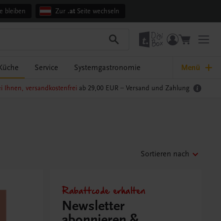
e bleiben
Zur
.at
Seite wechseln
Küche
Service
Systemgastronomie
Menü
i Ihnen, versandkostenfrei
ab 29,00 EUR –
Versand und Zahlung
Sortieren nach
Rabattcode erhalten
Newsletter
abonnieren &