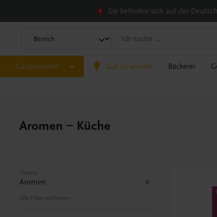
Sie befinden sich auf der Deuts
Gastronomie
Gut zu wissen
Bäckerei
G
Aromen – Küche
Thema
Aromen
Alle Filter entfernen