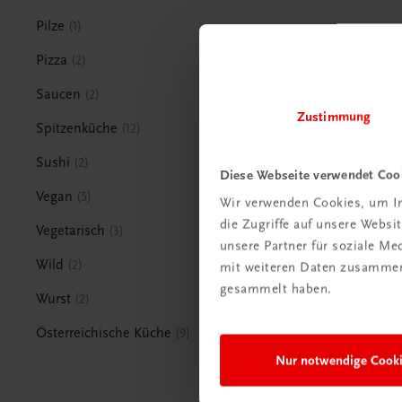
Pilze
1
Pizza
2
Saucen
2
Zustimmung
Spitzenküche
12
Sushi
2
Diese Webseite verwendet Coo
Vegan
5
Wir verwenden Cookies, um In
die Zugriffe auf unsere Webs
Vegetarisch
3
unsere Partner für soziale M
Wild
2
mit weiteren Daten zusammen,
gesammelt haben.
Wurst
2
Österreichische Küche
9
Nur notwendige Cook