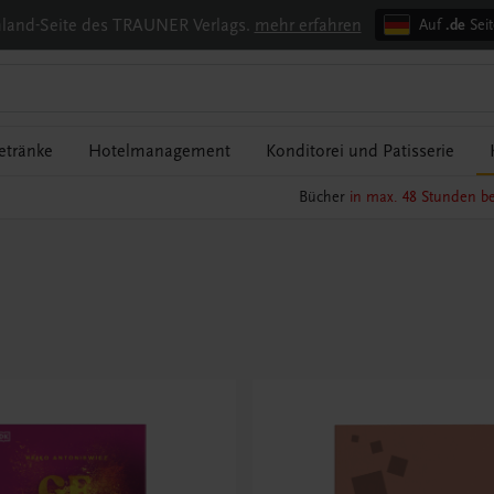
chland-Seite des TRAUNER Verlags.
mehr erfahren
Auf
.de
Seit
etränke
Hotelmanagement
Konditorei und Patisserie
Bücher
in max. 48 Stunden be