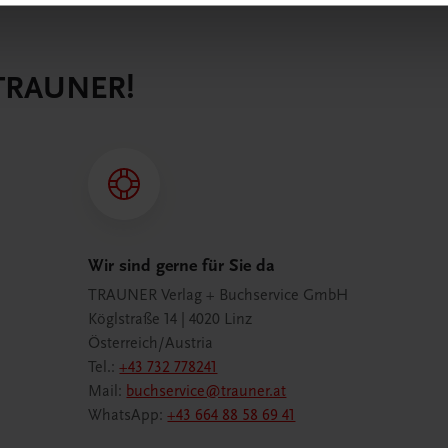
 TRAUNER!
Wir sind gerne für Sie da
TRAUNER Verlag + Buchservice GmbH
Köglstraße 14 | 4020 Linz
Österreich/Austria
Tel.:
+43 732 778241
Mail:
buchservice@trauner.at
WhatsApp:
+43 664 88 58 69 41