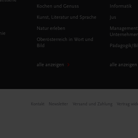
Kochen und Genuss
Informatik
Kunst, Literatur und Sprache
Jus
Natur erleben
Management
mie
Unternehmen
Oberösterreich in Wort und
Bild
Pädagogik/Bi
alle anzeigen
alle anzeigen
Kontakt
Newsletter
Versand und Zahlung
Vertrag wid