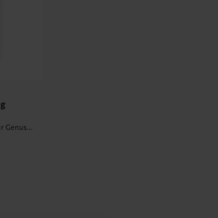
ng
r Genuss