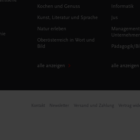
Kochen und Genuss
Informatik
Kunst, Literatur und Sprache
Jus
Natur erleben
Management
mie
Unternehmen
Oberösterreich in Wort und
Bild
Pädagogik/Bi
alle anzeigen
alle anzeigen
Kontakt
Newsletter
Versand und Zahlung
Vertrag wid