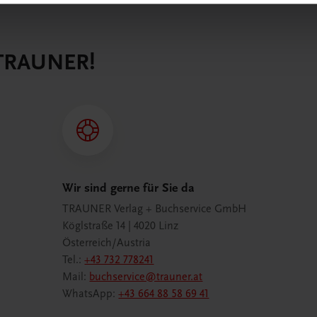
 TRAUNER!
Wir sind gerne für Sie da
TRAUNER Verlag + Buchservice GmbH
Köglstraße 14 | 4020 Linz
Österreich/Austria
Tel.:
+43 732 778241
Mail:
buchservice@trauner.at
WhatsApp:
+43 664 88 58 69 41