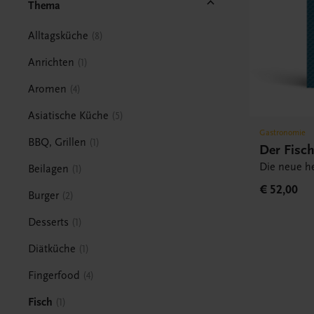
Thema
Alltagsküche
8
Anrichten
1
Aromen
4
Asiatische Küche
5
Gastronomie
BBQ, Grillen
1
Der Fisc
Die neue h
Beilagen
1
€ 52,00
Burger
2
Desserts
1
Diätküche
1
Fingerfood
4
Fisch
1