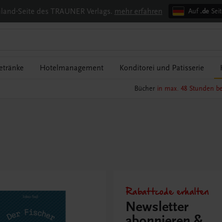
chland-Seite des TRAUNER Verlags.
mehr erfahren
Auf
.de
Seit
etränke
Hotelmanagement
Konditorei und Patisserie
Bücher
in max. 48 Stunden be
Rabattcode erhalten
Newsletter
abonnieren &