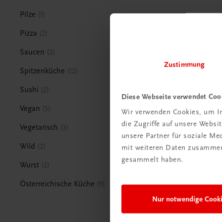
Pilze
1
Pizza
2
Saucen
2
Zustimmung
Spitzenküche
12
Sushi
2
Diese Webseite verwendet Coo
Vegan
5
Wir verwenden Cookies, um In
die Zugriffe auf unsere Webs
Vegetarisch
3
unsere Partner für soziale M
Wild
2
mit weiteren Daten zusammen,
gesammelt haben.
Wurst
2
Österreichische Küche
9
Nur notwendige Cook