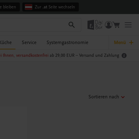
e bleiben
Zur
.at
Seite wechseln
Küche
Service
Systemgastronomie
Menü
i Ihnen, versandkostenfrei
ab 29,00 EUR –
Versand und Zahlung
Sortieren nach