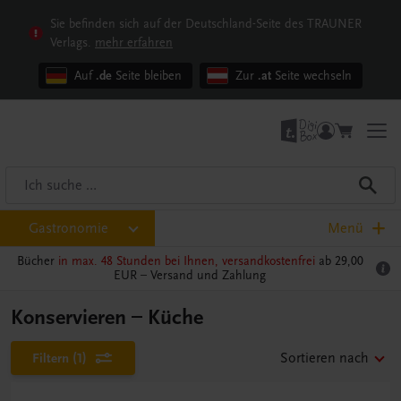
Sie befinden sich auf der Deutschland-Seite des TRAUNER
Verlags.
mehr erfahren
Auf
.de
Seite bleiben
Zur
.at
Seite wechseln
Gastronomie
Menü
Bücher
in max. 48 Stunden bei Ihnen, versandkostenfrei
ab 29,00
EUR –
Versand und Zahlung
Konservieren – Küche
Filtern
(1)
Sortieren nach