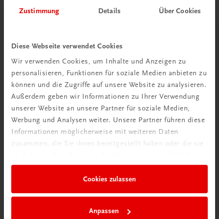
Herzlich willkommen bei TRAUNER!
Zustimmung
Details
Über Cookies
Diese Webseite verwendet Cookies
Wir verwenden Cookies, um Inhalte und Anzeigen zu
personalisieren, Funktionen für soziale Medien anbieten zu
Wir über uns
können und die Zugriffe auf unsere Website zu analysieren.
Familienunternehmen mit 80 Mitarbeiterinnen und
Außerdem geben wir Informationen zu Ihrer Verwendung
Mitarbeitern, die eines verbindet: Begeisterung für unsere
unserer Website an unsere Partner für soziale Medien,
Produkte.
Werbung und Analysen weiter. Unsere Partner führen diese
mehr erfahren
Informationen möglicherweise mit weiteren Daten
zusammen, die Sie ihnen bereitgestellt haben oder die sie
im Rahmen Ihrer Nutzung der Dienste gesammelt haben.
Cookies zulassen
Wir sind gerne für Sie da
TRAUNER Verlag + Buchservice GmbH
Anpassen