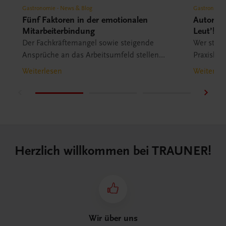
Gastronomie - News & Blog
Gastronomie
Fünf Faktoren in der emotionalen
Autorenp
Mitarbeiterbindung
Leut’!
Der Fachkräftemangel sowie steigende
Wer steck
Ansprüche an das Arbeitsumfeld stellen
Praxishan
Hotellerie und Gastronomie vor große
Gastronom
Weiterlesen
Weiterles
Herausforderungen. Die Experten Manuela
Autorent
Mätzener, Iris Schatzl und Guido Schwarz
bieten Führungskräften wertvolle Tipps für
eine erfolgreiche Mitarbeiterbindung und -
gewinnung.
Herzlich willkommen bei TRAUNER!
Wir über uns