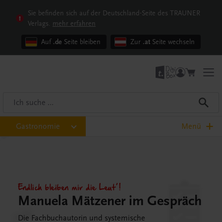
Sie befinden sich auf der Deutschland-Seite des TRAUNER
Verlags.
mehr erfahren
Auf
.de
Seite bleiben
Zur
.at
Seite wechseln
Gastronomie
Menü
Endlich bleiben mir die Leut’!
Manuela Mätzener im Gespräch
Die Fachbuchautorin und systemische