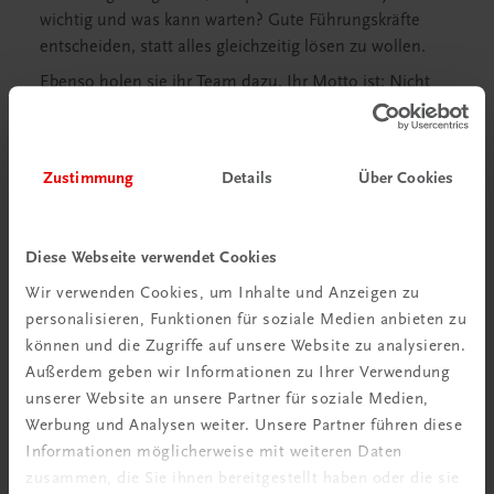
wichtig und was kann warten? Gute Führungskräfte
entscheiden, statt alles gleichzeitig lösen zu wollen.
Ebenso holen sie ihr Team dazu. Ihr Motto ist: Nicht
alles selbst tragen, sondern Aufgaben im Team
verteilen und den Mitarbeitenden Vertrauen geben.
Nicht alles sofort lösen. Aber das Richtige zuerst.
Zustimmung
Details
Über Cookies
Was ist der größte Denkfehler im Recruiting in Hotellerie
und Gastronomie?
Diese Webseite verwendet Cookies
Viele Betriebe fragen: „Wo finden wir gute Leute?“ Die
Wir verwenden Cookies, um Inhalte und Anzeigen zu
bessere Frage wäre: „Warum sollten gute Leute zu uns
personalisieren, Funktionen für soziale Medien anbieten zu
kommen – und bleiben?“
können und die Zugriffe auf unsere Website zu analysieren.
Wer nur sucht, übersieht das Eigentliche. Entscheidend
Außerdem geben wir Informationen zu Ihrer Verwendung
ist, wie ein Betrieb geführt wird, wie gearbeitet wird und
unserer Website an unsere Partner für soziale Medien,
was Menschen dort erleben.
Werbung und Analysen weiter. Unsere Partner führen diese
Recruiting beginnt nicht mit der Stellenanzeige,
Informationen möglicherweise mit weiteren Daten
sondern im gelebten Arbeitsalltag.
zusammen, die Sie ihnen bereitgestellt haben oder die sie