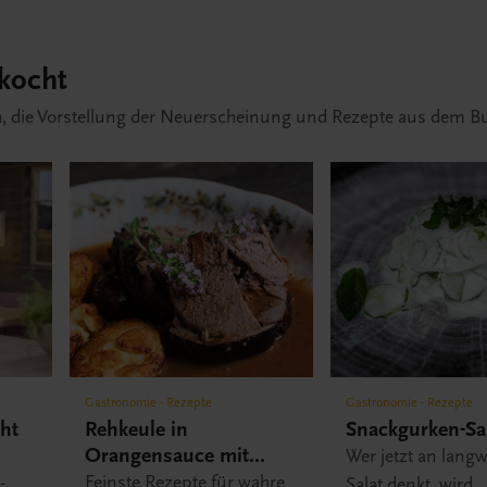
 kocht
, die Vorstellung der Neuerscheinung und Rezepte aus dem B
Gastronomie - Rezepte
Gastronomie - Rezepte
cht
Rehkeule in
Snackgurken-Sa
Orangensauce mit
Wer jetzt an langw
Grießschmarrn
Feinste Rezepte für wahre
-
Salat denkt, wird