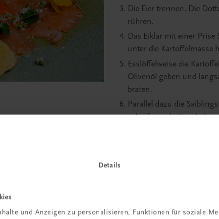
Die Eier trennen. Die Dott
rühren.
Das Eiklar mit einer Prise
unter die Kartoffelmasse 
Esslöffelweise die Kartoff
Olivenöl geben und langs
braten.
Parallel dazu die Saiblings
scharfen, schräg gehalten
Scheiben schneiden und d
marinieren. Fleur de Sel d
Minuten ziehen lassen.
Details
Eventuell mit etwas Limo
Die marinierten Seesaibli
kies
Carpaccio anrichten, nac
Blättern garnieren und mi
halte und Anzeigen zu personalisieren, Funktionen für soziale M