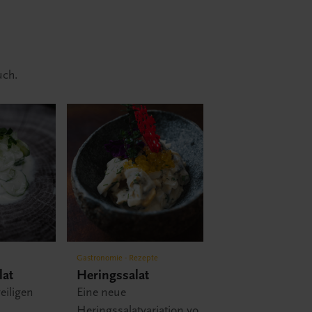
uch.
Gastronomie - Rezepte
Gastronomie - Rez
lat
Heringssalat
Birnensupp
eiligen
Eine neue
Die Birnensu
Heringssalatvariation von
Christian H