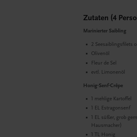
Zutaten (4 Perso
Marinierter Saibling
2 Seesaiblingsfilets
Olivenöl
Fleur de Sel
evtl. Limonenöl
Honig-Senf-Crêpe
1 mehlige Kartoffel
1 EL Estragonsenf
1 EL süßer, grob gem
Hausmacher)
1 TL Honig