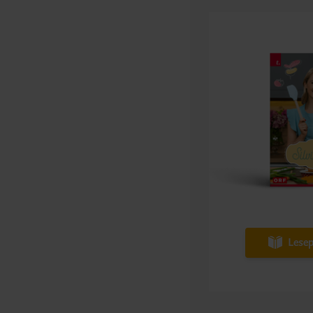
Lesep