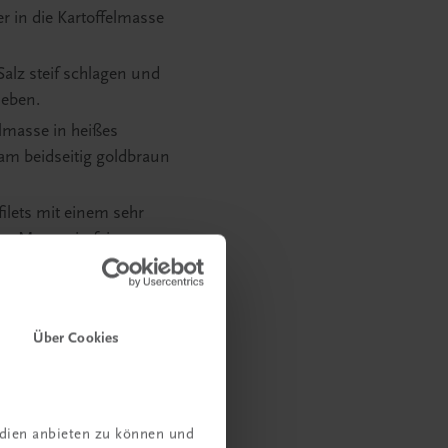
er in die Kartoffelmasse
 Salz steif schlagen und
heben.
elmasse in heißes
am beidseitig goldbraun
filets mit einem sehr
en Messer in feine
iese mit Olivenöl
arüberstreuen. Ca. 10
Über Cookies
nenöl nachwürzen.
ngsscheiben wie ein
h Wunsch mit Blüten und
t grobem Salz bestreuen.
edien anbieten zu können und