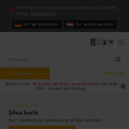
Sie befinden sich auf der Deutschland-Seite des TRAUNER
Verlags.
mehr erfahren
Auf
.de
Seite bleiben
Zur
.at
Seite wechseln
Gastronomie
Menü
Bücher
in max. 48 Stunden bei Ihnen, versandkostenfrei
ab 29,00
EUR –
Versand und Zahlung
Gastronomie
-
Küche
Silvia kocht
Das 1. Kochbuch zur Kochsendung mit Silvia Schneider