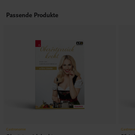
Passende Produkte
Gastronomie
Gastron