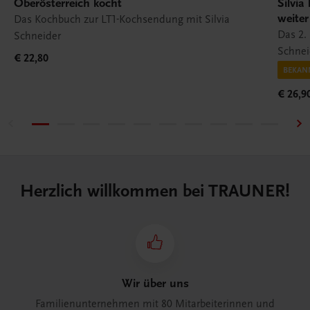
Oberösterreich kocht
Silvia
weiter
Das Kochbuch zur LT1-Kochsendung mit Silvia
Das 2.
Schneider
Schnei
€ 22,80
BEKAN
€ 26,9
Herzlich willkommen bei TRAUNER!
Wir über uns
Familienunternehmen mit 80 Mitarbeiterinnen und