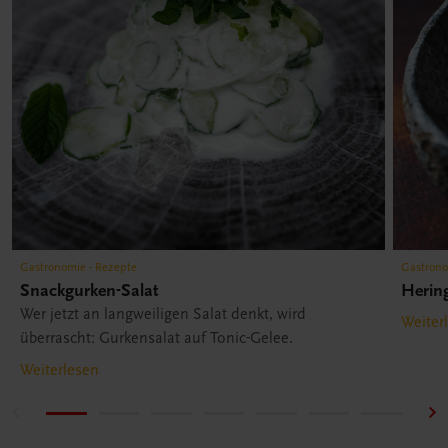
Gastronomie - Rezepte
Gastrono
Snackgurken-Salat
Herin
Wer jetzt an langweiligen Salat denkt, wird
Weiter
überrascht: Gurkensalat auf Tonic-Gelee.
Weiterlesen