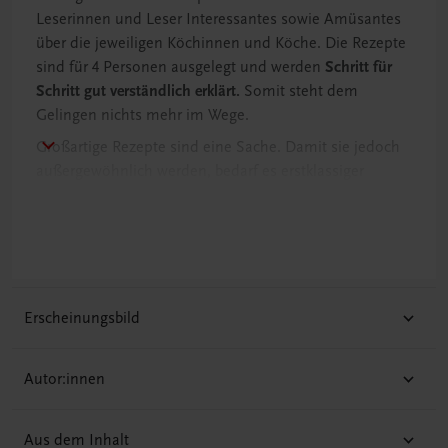
Leserinnen und Leser Interessantes sowie Amüsantes
über die jeweiligen Köchinnen und Köche. Die Rezepte
sind für 4 Personen ausgelegt und werden
Schritt für
Schritt gut verständlich erklärt.
Somit steht dem
Gelingen nichts mehr im Wege.
Großartige Rezepte sind eine Sache. Damit sie jedoch
außergewöhnlich werden, bedarf es erstklassiger
Produkte. Deshalb besucht die sympathische
Moderatorin auf ihrer Reise durch die Bundesländer
auch interessante regionale Produzentinnen und
Produzenten und stellt außergewöhnliche, hochwertige
Produkte ins verdiente Rampenlicht.
Erscheinungsbild
Autor:innen
Aus dem Inhalt