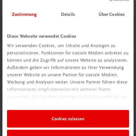
Zustimmung
Details
Über Cookies
Diese Webseite verwendet Cookies
Wir verwenden Cookies, um Inhalte und Anzeigen zu
personalisieren, Funktionen für soziale Medien anbieten zu
können und die Zugriffe auf unsere Website zu analysieren.
Außerdem geben wir Informationen zu Ihrer Verwendung
unserer Website an unsere Partner für soziale Medien,
Werbung und Analysen weiter. Unsere Partner führen diese
Informationen möglicherweise mit weiteren Daten
zusammen, die Sie ihnen bereitgestellt haben oder die sie
im Rahmen Ihrer Nutzung der Dienste gesammelt haben.
Das Rezept ist aus dem Buch: Küche. Lebensmittel &
Cookies zulassen
Qualität. Da gibt’s auch viele Sammeltipps für
Wildkräuter! Jetzt entdecken!