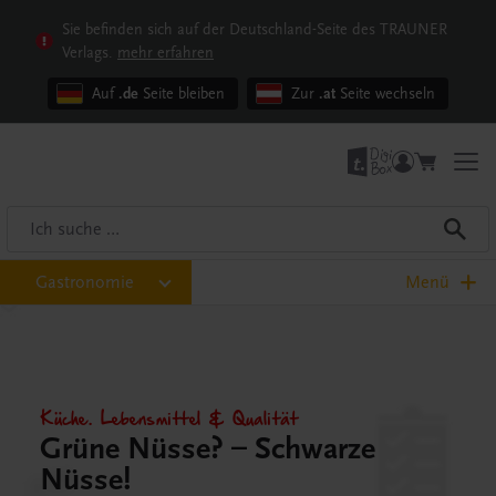
Sie befinden sich auf der Deutschland-Seite des TRAUNER
Verlags.
mehr erfahren
Auf
.de
Seite bleiben
Zur
.at
Seite wechseln
Gastronomie
Menü
Küche. Lebensmittel & Qualität
Grüne Nüsse? – Schwarze
Nüsse!