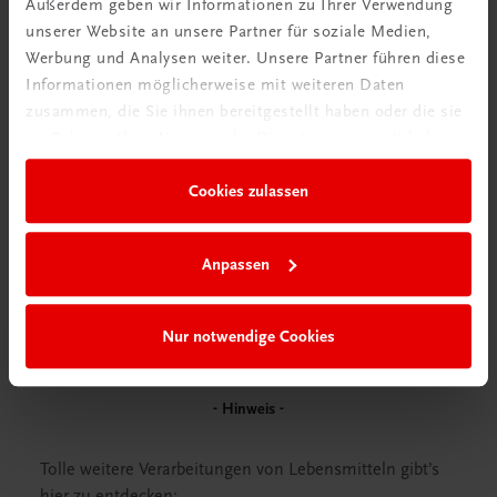
Außerdem geben wir Informationen zu Ihrer Verwendung
unserer Website an unsere Partner für soziale Medien,
Werbung und Analysen weiter. Unsere Partner führen diese
Informationen möglicherweise mit weiteren Daten
zusammen, die Sie ihnen bereitgestellt haben oder die sie
im Rahmen Ihrer Nutzung der Dienste gesammelt haben.
Cookies zulassen
Die ursprünglich grünen Nüsse nehmen
während der 14 Tage eine wunderbar glänzende,
braune Farbe an – daher die Bezeichnung
Anpassen
„schwarze Nüsse“. Verwenden Sie aber aus
diesem Grund zum Einlegen kein weißes Gefäß,
Nur notwendige Cookies
da es sich braun verfärben würde.
Hinweis
Tolle weitere Verarbeitungen von Lebensmitteln gibt’s
hier zu entdecken: