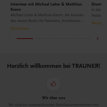
Interview mit Michael Leiter & Matthias
Dramati
Krenn
In diesem
Michael Leiter & Matthias Krenn, die Autoren
Patissier
des neuen Buchs für Patissiers, Konditoren,
Inspirati
Weiterles
Bäckerei, Lehrlinge und Hobbykonditoren, im
Weiterlesen
Interview.
Herzlich willkommen bei TRAUNER!
Wir über uns
Wir sind ein österreichisches Familienunternehmen mit