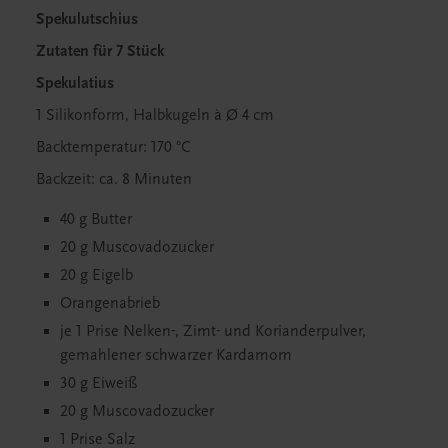
Spekulutschius
Zutaten für 7 Stück
Spekulatius
1 Silikonform, Halbkugeln à Ø 4 cm
Backtemperatur: 170 °C
Backzeit: ca. 8 Minuten
40 g Butter
20 g Muscovadozucker
20 g Eigelb
Orangenabrieb
je 1 Prise Nelken-, Zimt- und Korianderpulver,
gemahlener schwarzer Kardamom
30 g Eiweiß
20 g Muscovadozucker
1 Prise Salz