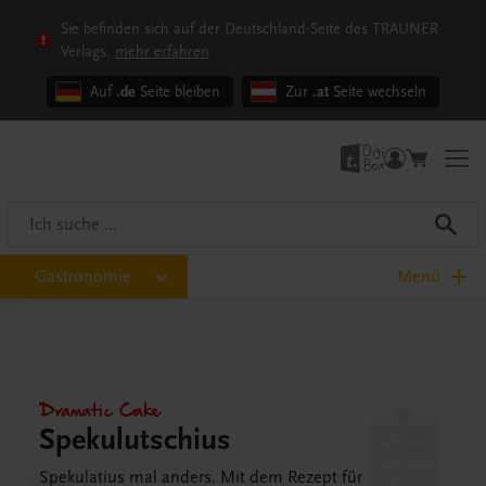
Sie befinden sich auf der Deutschland-Seite des TRAUNER
Verlags.
mehr erfahren
Auf
.de
Seite bleiben
Zur
.at
Seite wechseln
Gastronomie
Menü
Dramatic Cake
Spekulutschius
Spekulatius mal anders. Mit dem Rezept für