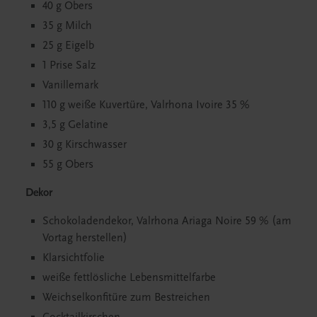
40 g Obers
35 g Milch
25 g Eigelb
1 Prise Salz
Vanillemark
110 g weiße Kuvertüre, Valrhona Ivoire 35 %
3,5 g Gelatine
30 g Kirschwasser
55 g Obers
Dekor
Schokoladendekor, Valrhona Ariaga Noire 59 % (am
Vortag herstellen)
Klarsichtfolie
weiße fettlösliche Lebensmittelfarbe
Weichselkonfitüre zum Bestreichen
Cocktailkirschen