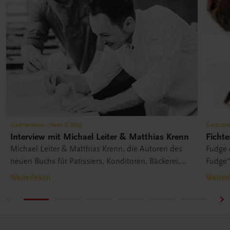
Gastronomie - News & Blog
Gastrono
Interview mit Michael Leiter & Matthias Krenn
Ficht
Michael Leiter & Matthias Krenn, die Autoren des
Fudge 
neuen Buchs für Patissiers, Konditoren, Bäckerei,
Fudge“
Lehrlinge und Hobbykonditoren, im Interview.
Leiter
Weiterlesen
Weiter