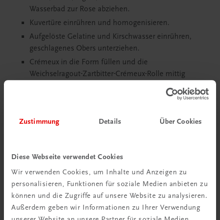
Wasserbad zur Rose abziehen.
Kuvertüre einrühren und homogenisieren.
Aufgelöste Gelatine und Kirschwasser einrühren,
geschlagenes Obers unterziehen.
Crémeux in die Form füllen und die
Weichselragout-Zartbitter-Crémeux-Rolle mittig
hineinlegen.
Schokoladenplatte
Zustimmung
Details
Über Cookies
Temperierte Kuvertüre dünn auf die Klarsichtfolie
auftragen, wachsweich anziehen lassen und je nach
gewünschter Form auskristallisieren lassen.
Diese Webseite verwendet Cookies
Fertigstellung
Wir verwenden Cookies, um Inhalte und Anzeigen zu
personalisieren, Funktionen für soziale Medien anbieten zu
Kuchen mit weißer fettlöslicher Lebensmittelfarbe
können und die Zugriffe auf unsere Website zu analysieren.
absprühen. Mit der Schokoladenplatte und einer
Außerdem geben wir Informationen zu Ihrer Verwendung
Cocktailkirsche dekorieren.
unserer Website an unsere Partner für soziale Medien,