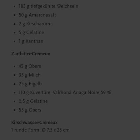
185 g tiefgekühlte Weichseln
50 g Amarenasaft
2 g Kirscharoma
5 g Gelatine
1 g Xanthan
Zartbitter-Crémeux
45 g Obers
35 g Milch
25 g Eigelb
110 g Kuvertüre, Valrhona Ariaga Noire 59 %
0,5 g Gelatine
55 g Obers
Kirschwasser-Crémeux
1 runde Form, Ø 7,5 x 25 cm