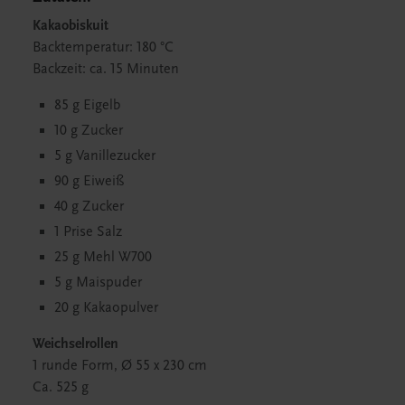
Kakaobiskuit
Backtemperatur: 180 °C
Backzeit: ca. 15 Minuten
85 g Eigelb
10 g Zucker
5 g Vanillezucker
90 g Eiweiß
40 g Zucker
1 Prise Salz
25 g Mehl W700
5 g Maispuder
20 g Kakaopulver
Weichselrollen
1 runde Form, Ø 55 x 230 cm
Ca. 525 g