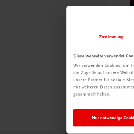
Zustimmung
Diese Webseite verwendet Coo
Wir verwenden Cookies, um In
Gastronomie
die Zugriffe auf unsere Webs
Shit hap
unsere Partner für soziale M
Kulinarisch
mit weiteren Daten zusammen,
Kochfiasko
gesammelt haben.
€ 32,90
Nur notwendige Cook