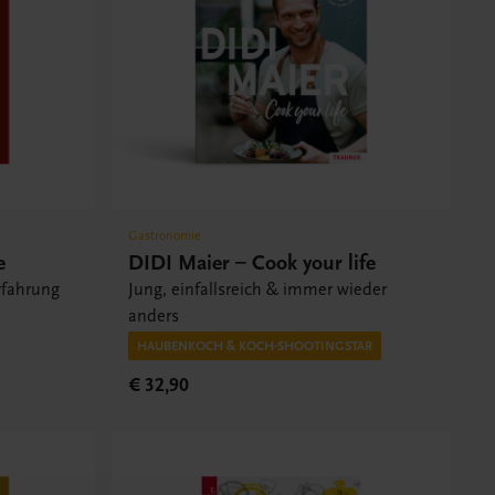
Gastronomie
e
DIDI Maier – Cook your life
rfahrung
Jung, einfallsreich & immer wieder
anders
HAUBENKOCH & KOCH-SHOOTINGSTAR
€ 32,90