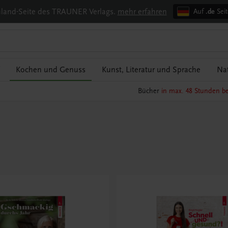
chland-Seite des TRAUNER Verlags.
mehr erfahren
Auf
.de
Seit
Kochen und Genuss
Kunst, Literatur und Sprache
Nat
Bücher
in max. 48 Stunden be