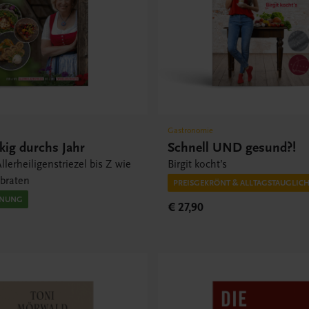
Gastronomie
ig durchs Jahr
Schnell UND gesund?!
llerheiligenstriezel bis Z wie
Birgit kocht’s
tbraten
PREISGEKRÖNT & ALLTAGSTAUGLIC
INUNG
€ 27,90