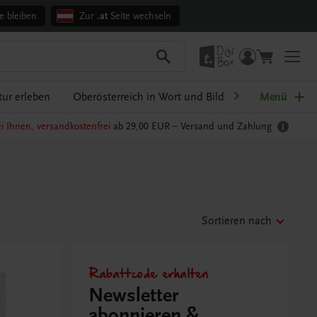
e bleiben
Zur
.at
Seite wechseln
ur erleben
Oberösterreich in Wort und Bild
Ratgeber Schul
Menü
i Ihnen, versandkostenfrei
ab 29,00 EUR –
Versand und Zahlung
Sortieren nach
Rabattcode erhalten
Newsletter
abonnieren &