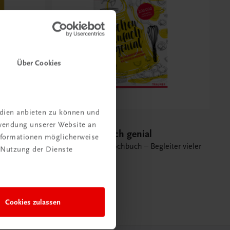
Über Cookies
edien anbieten zu können und
Gastronomie
rwendung unserer Website an
Kochen einfach genial
Informationen möglicherweise
Das Karlinger-Kochbuch – Begleiter vieler
 Nutzung der Dienste
Generationen
BESTSELLER
€ 34,90
Cookies zulassen