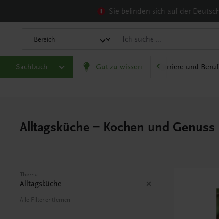
Sie befinden sich auf der Deuts
heit
Sachbuch
Gesellschaft, Politik und Wirtschaft
Gut zu wissen
Karriere und Beruf
Alltagsküche – Kochen und Genuss
Thema
Alltagsküche
Alle Filter entfernen