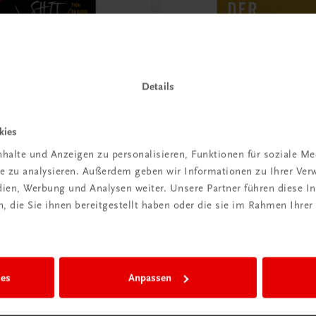
Details
kies
halte und Anzeigen zu personalisieren, Funktionen für soziale M
Gastronomie
ite zu analysieren. Außerdem geben wir Informationen zu Ihrer Ve
pens
Der Goldene Plachutta
edien, Werbung und Analysen weiter. Unsere Partner führen diese 
e Höhenflüge statt
Alle 1500 Rezepte
 die Sie ihnen bereitgestellt haben oder die sie im Rahmen Ihrer
s
€ 50,00
ies
Anpassen