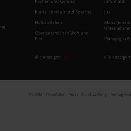
Kochen und Genuss
Informatik
Kunst, Literatur und Sprache
Jus
Natur erleben
Management
mie
Unternehmen
Oberösterreich in Wort und
Bild
Pädagogik/Bi
alle anzeigen
alle anzeigen
Kontakt
Newsletter
Versand und Zahlung
Vertrag wid