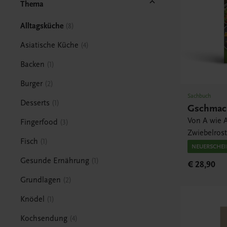
Thema
Alltagsküche
8
Asiatische Küche
4
Backen
1
Burger
2
Sachbuch
Desserts
1
Gschmack
Von A wie A
Fingerfood
3
Zwiebelros
Fisch
1
NEUERSCHE
Gesunde Ernährung
1
€ 28,90
Grundlagen
2
Knödel
1
Kochsendung
4