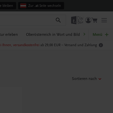
e bleiben
Zur
.at
Seite wechseln
ur erleben
Oberösterreich in Wort und Bild
Ratgeber Schul
Menü
i Ihnen, versandkostenfrei
ab 29,00 EUR –
Versand und Zahlung
Sortieren nach