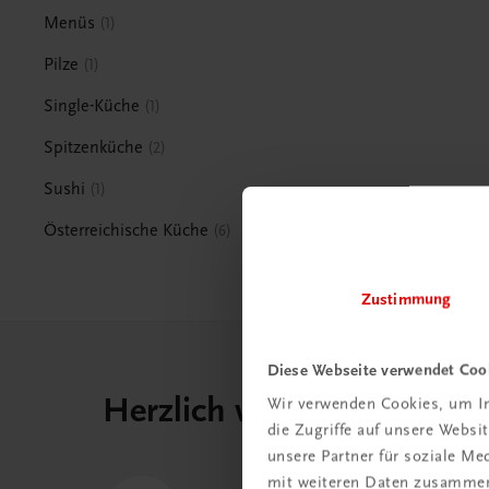
Menüs
1
Pilze
1
Single-Küche
1
Spitzenküche
2
Sushi
1
Österreichische Küche
6
Zustimmung
Diese Webseite verwendet Coo
Herzlich willkommen bei
Wir verwenden Cookies, um In
die Zugriffe auf unsere Webs
unsere Partner für soziale M
mit weiteren Daten zusammen,