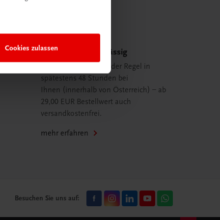
Cookies zulassen
Schnell und zuverlässig
Ihre Bestellung ist in der Regel in
spätestens 48 Stunden bei
Ihnen (innerhalb von Österreich) – ab
29,00 EUR Bestellwert auch
versandkostenfrei.
mehr erfahren
Besuchen Sie uns auf: