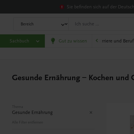
Sie befinden sich auf der Deuts
heit
Sachbuch
Gesellschaft, Politik und Wirtschaft
Gut zu wissen
Karriere und Beruf
Gesunde Ernährung – Kochen und 
Thema
Gesunde Ernährung
Alle Filter entfernen