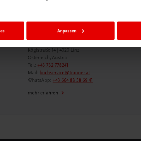
ies
Anpassen
Wir sind gerne für Sie da
TRAUNER Verlag + Buchservice GmbH
Köglstraße 14 | 4020 Linz
Österreich/Austria
Tel.:
+43 732 778241
Mail:
buchservice@trauner.at
WhatsApp:
+43 664 88 58 69 41
mehr erfahren