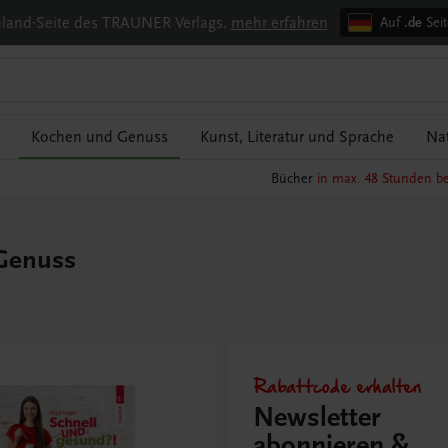
chland-Seite des TRAUNER Verlags.
mehr erfahren
Auf
.de
Seit
Kochen und Genuss
Kunst, Literatur und Sprache
Nat
Bücher
in max. 48 Stunden be
Genuss
Rabattcode erhalten
Newsletter
abonnieren &