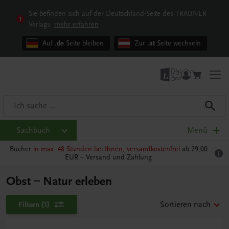
Sie befinden sich auf der Deutschland-Seite des TRAUNER
Verlags.
mehr erfahren
Auf
.de
Seite bleiben
Zur
.at
Seite wechseln
Sachbuch
Menü
Bücher
in max. 48 Stunden bei Ihnen, versandkostenfrei
ab 29,00
EUR –
Versand und Zahlung
Obst – Natur erleben
Filtern
(1)
Sortieren nach