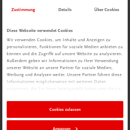
Zustimmung
Details
Über Cookies
Herzlich willkommen bei TRAUNER!
Diese Webseite verwendet Cookies
Wir verwenden Cookies, um Inhalte und Anzeigen zu
personalisieren, Funktionen für soziale Medien anbieten zu
Wir über uns
können und die Zugriffe auf unsere Website zu analysieren.
Familienunternehmen mit 80 Mitarbeiterinnen und
Außerdem geben wir Informationen zu Ihrer Verwendung
Mitarbeitern, die eines verbindet: Begeisterung für unsere
unserer Website an unsere Partner für soziale Medien,
Produkte.
Werbung und Analysen weiter. Unsere Partner führen diese
Informationen möglicherweise mit weiteren Daten
mehr erfahren
zusammen, die Sie ihnen bereitgestellt haben oder die sie
im Rahmen Ihrer Nutzung der Dienste gesammelt haben.
Cookies zulassen
Wir sind gerne für Sie da
Anpassen