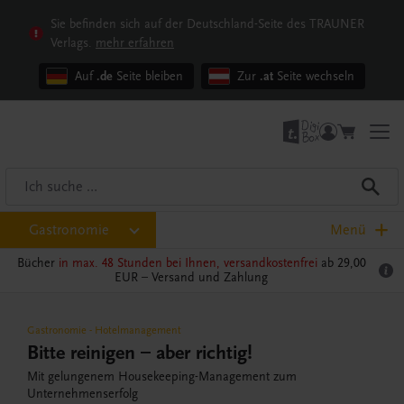
Sie befinden sich auf der Deutschland-Seite des TRAUNER
Verlags.
mehr erfahren
Auf
.de
Seite bleiben
Zur
.at
Seite wechseln
Gastronomie
Menü
Bücher
in max. 48 Stunden bei Ihnen, versandkostenfrei
ab 29,00
EUR –
Versand und Zahlung
Gastronomie
-
Hotelmanagement
Bitte reinigen – aber richtig!
Mit gelungenem Housekeeping-Management zum
Unternehmenserfolg