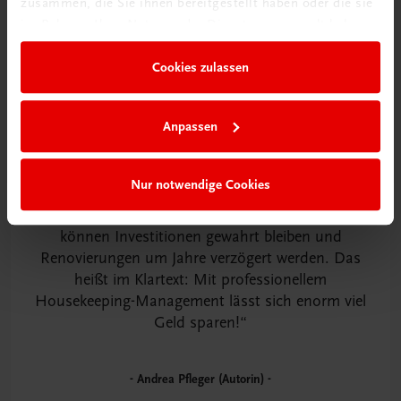
zusammen, die Sie ihnen bereitgestellt haben oder die sie
im Rahmen Ihrer Nutzung der Dienste gesammelt haben.
Cookies zulassen
Anpassen
Ob ein Fußboden nach kürzester Zeit aufgrund
falscher Reinigungsmittel unansehnlich wird oder
die Armaturen von Kalk überzogen sind …
Nur notwendige Cookies
Renovierungen sind immer kostspielig, falsche
Pflege noch viel mehr. Mit der richtigen Pflege
können Investitionen gewahrt bleiben und
Renovierungen um Jahre verzögert werden. Das
heißt im Klartext: Mit professionellem
Housekeeping-Management lässt sich enorm viel
Geld sparen!
Andrea Pfleger (Autorin)