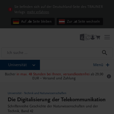
Sie befinden sich auf der Deutschland-Seite des TRAUNER
Verlags.
mehr erfahren
Auf
.de
Seite bleiben
Zur
.at
Seite wechseln
Universität
Menü
Bücher
in max. 48 Stunden bei Ihnen, versandkostenfrei
ab 29,00
EUR –
Versand und Zahlung
Universität
-
Technik und Naturwissenschaften
Die Digitalisierung der Telekommunikation
Schriftenreihe Geschichte der Naturwissenschaften und der
Technik, Band 42