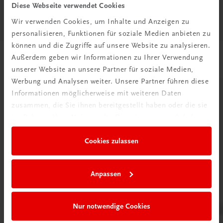
Diese Seite teilen auf:
mit Haselnüssen – hier sind alle Sünden
Diese Webseite verwendet Cookies
versammelt.
Wir verwenden Cookies, um Inhalte und Anzeigen zu
Ausführliche Anleitung zu Grundtechniken, wie
personalisieren, Funktionen für soziale Medien anbieten zu
Strudelteig und Baguette selbst backen, und
können und die Zugriffe auf unsere Website zu analysieren.
zahlreiche Profitipp.
Außerdem geben wir Informationen zu Ihrer Verwendung
Passende Produkte
unserer Website an unsere Partner für soziale Medien,
Über die Autorin:
Caroline Bretherton ist Mutter von
Werbung und Analysen weiter. Unsere Partner führen diese
zwei Kindern und weiß, was gut schmeckt. Aus dieser
Informationen möglicherweise mit weiteren Daten
privaten Passion wurde eine Berufung und so gründete
zusammen, die Sie ihnen bereitgestellt haben oder die sie
sie die Catering und Café Unternehmen Manna Café
im Rahmen Ihrer Nutzung der Dienste gesammelt haben.
im pittoresken Londoner Stadtteil Notting Hill.
Nebenbei veröffentlicht sie regelmäßig Rezept in der
Cookies zulassen
Times.
Anpassen
Nur notwendige Cookies