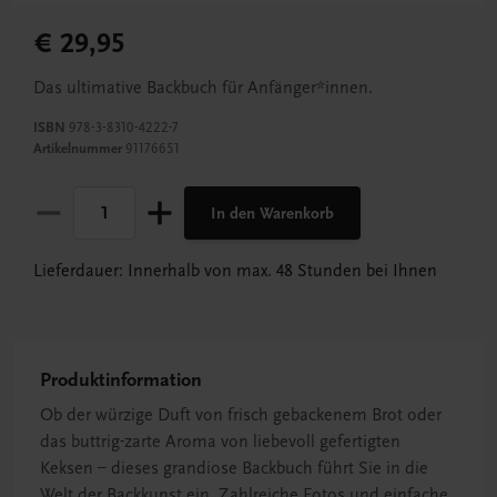
€ 29,95
Das ultimative Backbuch für Anfänger*innen.
ISBN
978-3-8310-4222-7
Artikelnummer
91176651
In den Warenkorb
Lieferdauer: Innerhalb von max. 48 Stunden bei Ihnen
Produktinformation
Ob der würzige Duft von frisch gebackenem Brot oder
das buttrig-zarte Aroma von liebevoll gefertigten
Keksen – dieses grandiose Backbuch führt Sie in die
Welt der Backkunst ein. Zahlreiche Fotos und einfache