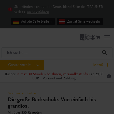
Sie befinden sich auf der Deutschland-Seite des TRAUNER
Verlags.
mehr erfahren
Auf
.de
Seite bleiben
Zur
.at
Seite wechseln
Gastronomie
Menü
Bücher
in max. 48 Stunden bei Ihnen, versandkostenfrei
ab 29,00
EUR –
Versand und Zahlung
Gastronomie
-
Bäckerei
Die große Backschule. Von einfach bis
grandios.
Mit über 250 Rezepten