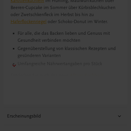
Karottenküchlein
im Frühling, Maulwurfkuchen oder
Beeren-Cupcake im Sommer über Kürbisblechkuchen
oder Zwetschkenfleck im Herbst bis hin zu
Haferflockenriegel
oder Schoko-Donut im Winter.
Für alle, die das Backen lieben und Genuss mit
Gesundheit verbinden möchten
Gegenüberstellung von klassischen Rezepten und
gesünderen Varianten
Umfangreiche Nährwertangaben pro Stück
Entdecken Sie auch das neue
Alltags-Kochbuch
„Schnell UND gesund?!“
von Birgit Kogler.
Sie finden folgende Rezepte im Buch:
Gugelhupf und Kuchen
Ameisenkuchen
Erscheinungsbild
Apfelkuchen
Brownies