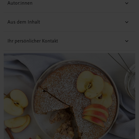
Autor:innen
Gewürzgugelhupf (Gewürznapfkuchen)
Marmorkuchen
Aus dem Inhalt
Mohngugelhupf (Mohnnapfkuchen)
Nussgugelhupf (Nussnapfkuchen)
Ihr persönlicher Kontakt
Schoko-Kastenkuchen
Schokogugelhupf (Schokonapfkuchen)
Versunkener Obstkuchen
Blechkuchen
Becherkuchen
Donauwellen
Erdbeer-Pudding-Schnitte
Kakaokuchen
Karottenkuchen (Möhrenkuchen)
Kürbiskernkuchen
Marmor-Kirsch-Kuchen
Obstkuchen