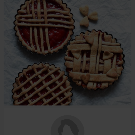
Mohn-Pudding-Kuchen
Nussecken
Schoko-Topfen-Zupfkuchen (Schoko-Quark-
Zupfkuchen)
Hefeteiggebäck
Mohnpotize
Schoko-Nuss-Striezel (Schoko-Nuss-Zopf)
Topfentascherl (Quarktaschen)
Zimtschnecken
Zwetschkenfleck mit Nussstreuse
Sonstige Leckereien
Apfel-Birnen-Crumble mit Vanillejoghurt
Apfelkrapfen (Berliner mit Apfel)
Biskuitroulade
Chocolate Chip Cookies
Haferflockenriegel