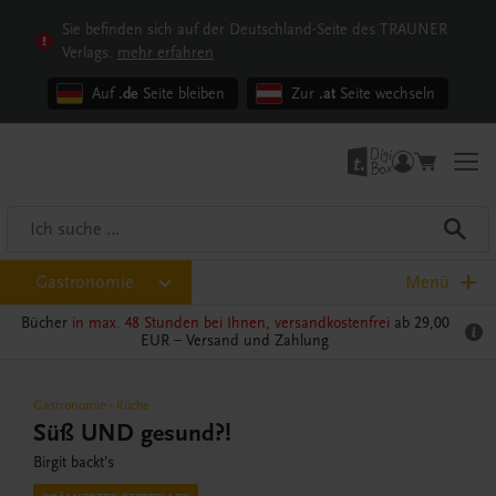
Sie befinden sich auf der Deutschland-Seite des TRAUNER
Verlags.
mehr erfahren
Auf
.de
Seite bleiben
Zur
.at
Seite wechseln
Gastronomie
Menü
Bücher
in max. 48 Stunden bei Ihnen, versandkostenfrei
ab 29,00
EUR –
Versand und Zahlung
Gastronomie
-
Küche
Süß UND gesund?!
Birgit backt’s