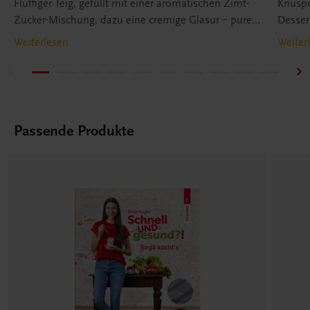
Fluffiger Teig, gefüllt mit einer aromatischen Zimt-
Knuspr
Zucker-Mischung, dazu eine cremige Glasur – pure
Desser
Gemütlichkeit auf dem Teller!
Weiterlesen
Weiter
Passende Produkte