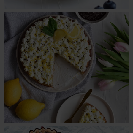
Fruchtiger Maulwurfshügel
Mohn-Topfen-Torte (Mohn-Quark-Torte)
Schokoladentorte
Topfentorte (Quarktorte)
Zitronen-Grieß-Torte mit Frischkäsecreme
Mürbteiggebäck
Apfelschlangerl/Apfelstrudel aus Mürbteig
Apfel-Pudding-Kuchen
mit Streusel
Beeren-Tartelettes
Gebackene Topfentorte (Gebackene Quarktorte)
Gitterkuchen
Gitter-Nuss-Tartelettes mit
Ribisel-/Johannisbeeraufstrich
Heidelbeer-Topfenkuchen mit Streusel
(Heidelbeer-Quarkkuchen mit Streusel)
Kekse mit Marmelade/Konfitüre