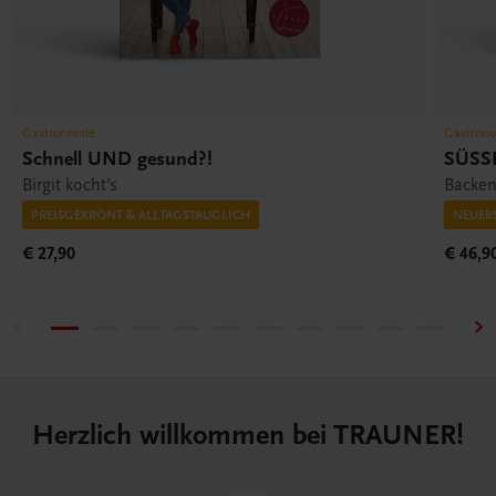
Gastronomie
Gastron
Schnell UND gesund?!
SÜSS
Birgit kocht’s
Backen
PREISGEKRÖNT & ALLTAGSTAUGLICH
NEUER
€ 27,90
€ 46,9
Herzlich willkommen bei TRAUNER!