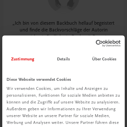
Klassische Donuts aus dem Backofen
Schokobrötchen
Schokodonuts aus dem Backofen
Ich bin von diesem Backbuch hellauf begeistert
Topfenstriezel (Quarkzopf)
und finde die Backvorschläge der Autorin
ausgezeichnet. Endlich ein Buch mit Rezepten,
die gut in den Alltag integrierbar sind und deren
Zutaten leicht und überall erhältlich sind – eine
große Hilfe auf meinem Weg der
Zustimmung
Details
Über Cookies
Gewichtsreduktion und zur gesünderen
Lebensweise.
Diese Webseite verwendet Cookies
Wir verwenden Cookies, um Inhalte und Anzeigen zu
Kundin
personalisieren, Funktionen für soziale Medien anbieten zu
können und die Zugriffe auf unsere Website zu analysieren.
Außerdem geben wir Informationen zu Ihrer Verwendung
unserer Website an unsere Partner für soziale Medien,
Werbung und Analysen weiter. Unsere Partner führen diese