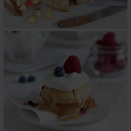
Schoko-Kirsch-Kuchen
Topfen-Frucht-Schnitte
Quark-Frucht-Schnitte
Topfengitterkuchen (Quarkgitterkuchen)
Zucchinikuchen
Muffins
Apfel-Zimt-Muffins mit Streusel
Heidelbeermuffins mit Streusel
Karottenküchlein (Möhrenküchlein)
Muffins mit Schokostücken
Schoko-Kirsch-Muffins
Schokomuffins
Topfen-Beeren-Cupcakes
Quark-Beeren-Cupcakes
Torten
Buchweizentorte mit Preiselbeeren/Kronsbeeren