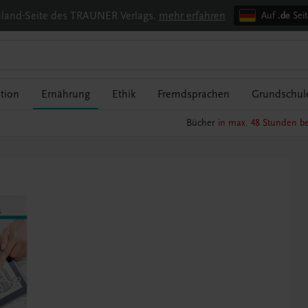
chland-Seite des TRAUNER Verlags.
mehr erfahren
Auf
.de
Seit
tion
Ernährung
Ethik
Fremdsprachen
Grundschul
Bücher
in max. 48 Stunden be