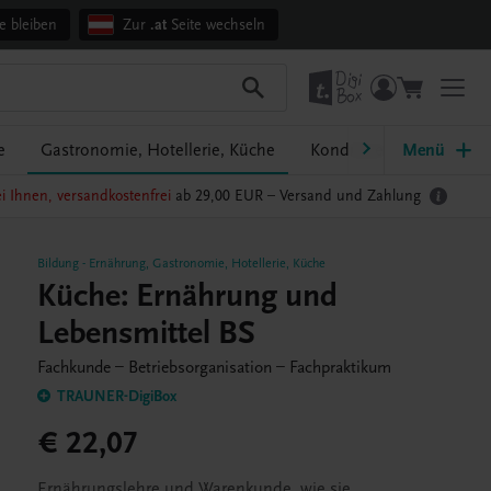
e bleiben
Zur
.at
Seite wechseln
e
Gastronomie, Hotellerie, Küche
Konditorei, Bäckerei
Menü
i Ihnen, versandkostenfrei
ab 29,00 EUR –
Versand und Zahlung
Bildung
-
Ernährung
,
Gastronomie, Hotellerie, Küche
Küche: Ernährung und
Lebensmittel BS
Fachkunde – Betriebsorganisation – Fachpraktikum
TRAUNER-DigiBox
€ 22,07
Ernährungslehre und Warenkunde, wie sie