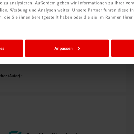
ite zu analysieren. Außerdem geben wir Informationen zu Ihrer Ve
 und vor allem deshalb für mich pure
edien, Werbung und Analysen weiter. Unsere Partner führen diese 
Faktor dabei spielen die verwendeten
 die Sie ihnen bereitgestellt haben oder die sie im Rahmen Ihrer
Umgang und das daraus resultierende
smittel her? Wie gehe ich damit um
tur in den Händen halten und damit
ies
Anpassen
 umgehen!
cher (Autor)